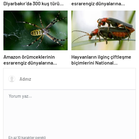
Diyarbakır’da 300 kuş türü
esrarengiz dünyalarına
tehdit altında
gitmeye hazır olun.
Amazon örümceklerinin
Hayvanların ilginç çiftleşme
esrarengiz dünyalarına
biçimlerini National
gitmeye hazır olun.
Geographic görüntüledi.
En az 10 karakter gerekli