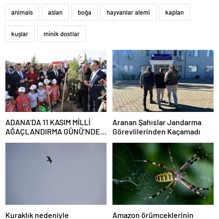
animals
aslan
boğa
hayvanlar alemi
kaplan
kuşlar
minik dostlar
ADANA’DA 11 KASIM MİLLİ
Aranan Şahıslar Jandarma
AĞAÇLANDIRMA GÜNÜ’NDE
Görevlilerinden Kaçamadı
FİDANLAR TOPRAKLA
BULUŞTU
Kuraklık nedeniyle
Amazon örümceklerinin