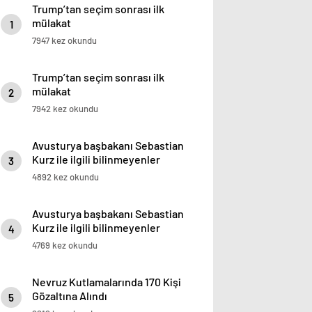
Trump’tan seçim sonrası ilk
mülakat
1
7947 kez okundu
Trump’tan seçim sonrası ilk
mülakat
2
7942 kez okundu
Avusturya başbakanı Sebastian
Kurz ile ilgili bilinmeyenler
3
4892 kez okundu
Avusturya başbakanı Sebastian
Kurz ile ilgili bilinmeyenler
4
4769 kez okundu
Nevruz Kutlamalarında 170 Kişi
Gözaltına Alındı
5