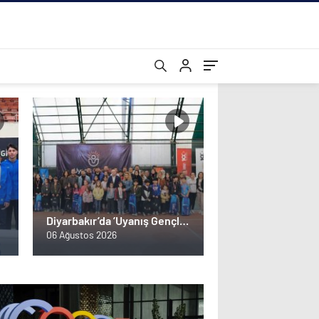
e
Diyarbakır’da ’Uyanış Gençlik
2. Tenis Turnuvası’ sona erdi
06 Ağustos 2026