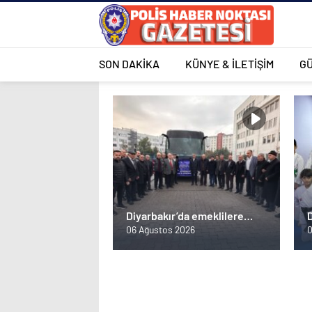
SON DAKİKA
KÜNYE & İLETİŞİM
G
Diyarbakır’da emeklilere
D
Mardin gezisi
06 Ağustos 2026
0