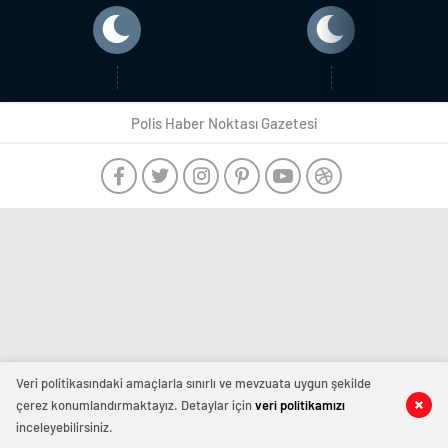
Polis Haber Noktası Gazetesi
Veri politikasındaki amaçlarla sınırlı ve mevzuata uygun şekilde
çerez konumlandırmaktayız. Detaylar için
veri politikamızı
inceleyebilirsiniz.