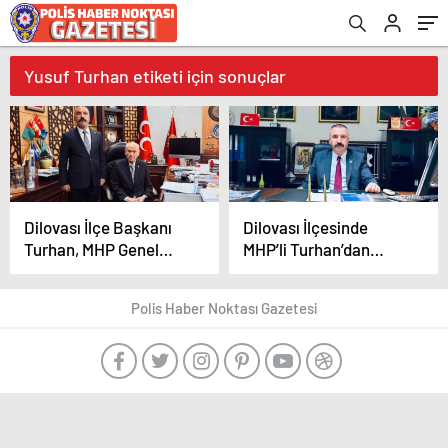
Yusuf Turhan etiketi için sonuçlar
Dilovası İlçe Başkanı
Dilovası İlçesinde
Turhan, MHP Genel
MHP’li Turhan’dan
Başkanı Dr. Devlet
Milletvekili Türkkan’a
Bahçeli ile bir araya
sert sözler!
Polis Haber Noktası Gazetesi
geldi.