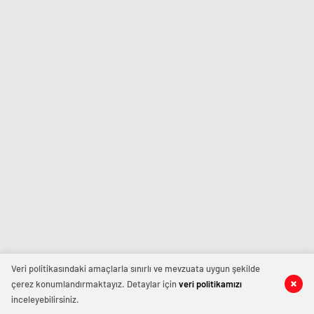
Veri politikasındaki amaçlarla sınırlı ve mevzuata uygun şekilde
çerez konumlandırmaktayız. Detaylar için
veri politikamızı
inceleyebilirsiniz.