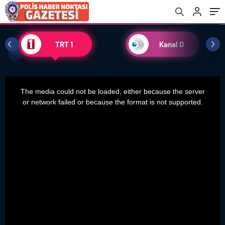
TRT 1
Kanal D
This
The media could not be loaded, either because the server
is
or network failed or because the format is not supported.
a
modal
window.