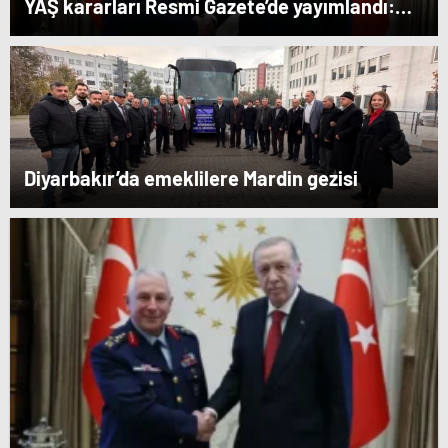
YAŞ kararları Resmi Gazete’de yayımlandı:
Yeni Hava Kuvvetleri Komutanı Orgeneral
Rafet Dalkıran
Diyarbakır’da emeklilere Mardin gezisi