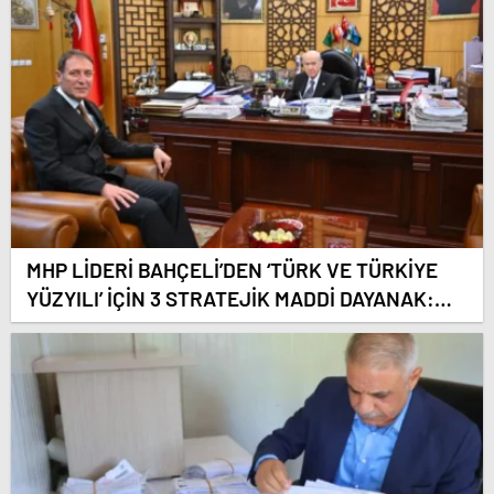
MHP LİDERİ BAHÇELİ’DEN ‘TÜRK VE TÜRKİYE
YÜZYILI’ İÇİN 3 STRATEJİK MADDİ DAYANAK:
ENERJİDE BAĞIMSIZLIK, TERÖRSÜZ TÜRKİYE
VE TÜRK DÜNYASI