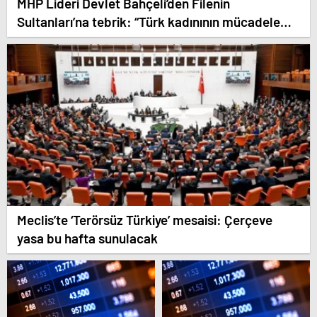
MHP Lideri Devlet Bahçeli’den Filenin
Sultanları’na tebrik: “Türk kadınının mücadele
kudretini tüm cihana ilan ettiler”
Meclis’te ‘Terörsüz Türkiye’ mesaisi: Çerçeve
yasa bu hafta sunulacak