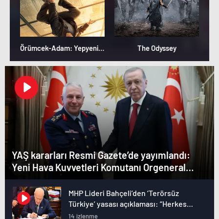
Örümcek-Adam: Yepyeni Bir Gün
The Odyssey
YAŞ kararları Resmi Gazete’de yayımlandı:
Yeni Hava Kuvvetleri Komutanı Orgeneral
Rafet Dalkıran
MHP Lideri Bahçeli’den ‘Terörsüz
Türkiye’ yasası açıklaması: “Herkes
kazandı”
14 izlenme