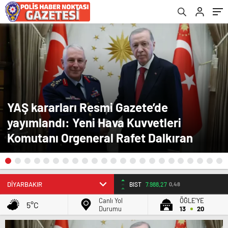
YAŞ kararları Resmi Gazete’de
yayımlandı: Yeni Hava Kuvvetleri
Komutanı Orgeneral Rafet Dalkıran
BIST
7.988,27
0,48
Canlı Yol
ÖĞLE'YE
5°C
Durumu
13
20