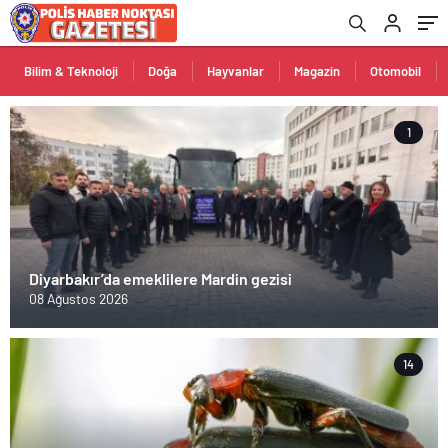
Bilim & Teknoloji
Doğa
Hayvanlar
Magazin
Otomobil
1
Diyarbakır’da emeklilere Mardin gezisi
08 Ağustos 2026
14