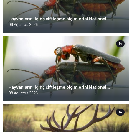
Hayvanların ilginç çiftleşme biçimlerini National
Geographic görüntüledi.
08 Ağustos 2026
14
Hayvanların ilginç çiftleşme biçimlerini National
Geographic görüntüledi.
08 Ağustos 2026
14