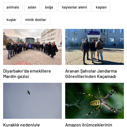
animals
aslan
boğa
hayvanlar alemi
kaplan
kuşlar
minik dostlar
Diyarbakır’da emeklilere
Aranan Şahıslar Jandarma
Mardin gezisi
Görevlilerinden Kaçamadı
Kuraklık nedeniyle
Amazon örümceklerinin