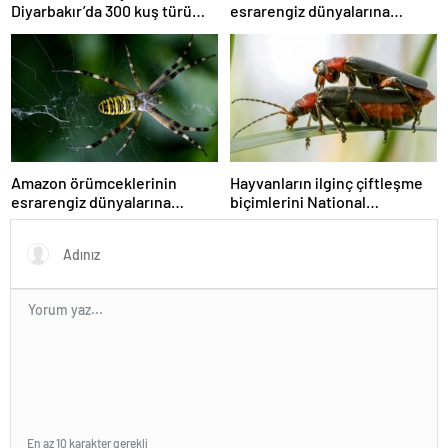
Diyarbakır’da 300 kuş türü
esrarengiz dünyalarına
tehdit altında
gitmeye hazır olun.
Amazon örümceklerinin
Hayvanların ilginç çiftleşme
esrarengiz dünyalarına
biçimlerini National
gitmeye hazır olun.
Geographic görüntüledi.
En az 10 karakter gerekli