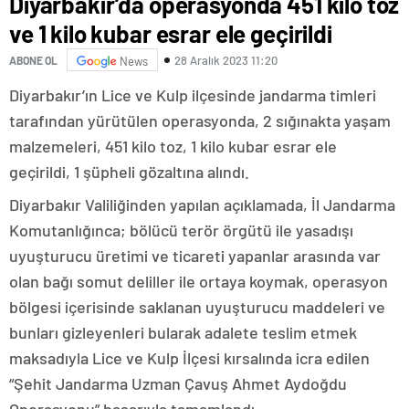
Diyarbakır’da operasyonda 451 kilo toz
ve 1 kilo kubar esrar ele geçirildi
28 Aralık 2023 11:20
ABONE OL
News
Diyarbakır’ın Lice ve Kulp ilçesinde jandarma timleri
tarafından yürütülen operasyonda, 2 sığınakta yaşam
malzemeleri, 451 kilo toz, 1 kilo kubar esrar ele
geçirildi, 1 şüpheli gözaltına alındı.
Diyarbakır Valiliğinden yapılan açıklamada, İl Jandarma
Komutanlığınca; bölücü terör örgütü ile yasadışı
uyuşturucu üretimi ve ticareti yapanlar arasında var
olan bağı somut deliller ile ortaya koymak, operasyon
bölgesi içerisinde saklanan uyuşturucu maddeleri ve
bunları gizleyenleri bularak adalete teslim etmek
maksadıyla Lice ve Kulp İlçesi kırsalında icra edilen
“Şehit Jandarma Uzman Çavuş Ahmet Aydoğdu