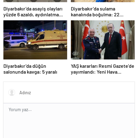
Diyarbakır’da asayiş olayları
Diyarbakır’da sulama
yüzde 6 azaldı, aydınlatma
kanalında boğulma: 22
oranı yüzde 98’e yükseldi
yaşındaki genç hayatını
kaybetti
Diyarbakır’da düğün
YAŞ kararları Resmi Gazete’de
salonunda kavga: 5 yaralı
yayımlandı: Yeni Hava
Kuvvetleri Komutanı
Orgeneral Rafet Dalkıran