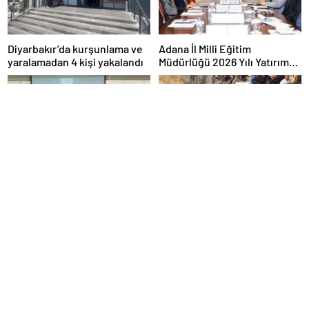
Diyarbakır’da kurşunlama ve
Adana İl Milli Eğitim
yaralamadan 4 kişi yakalandı
Müdürlüğü 2026 Yılı Yatırım
Programı değerlendirildi
Diyarbakır’da asayiş olayları
Diyarbakır’da sulama
yüzde 6 azaldı, aydınlatma
kanalında boğulma: 22
oranı yüzde 98’e yükseldi
yaşındaki genç hayatını
kaybetti
Diyarbakır’da düğün
YAŞ kararları Resmi Gazete’de