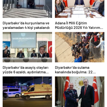
Diyarbakır’da kurşunlama ve
Adana İl Milli Eğitim
yaralamadan 4 kişi yakalandı
Müdürlüğü 2026 Yılı Yatırım
Programı değerlendirildi
Diyarbakır’da asayiş olayları
Diyarbakır’da sulama
yüzde 6 azaldı, aydınlatma
kanalında boğulma: 22
oranı yüzde 98’e yükseldi
yaşındaki genç hayatını
kaybetti