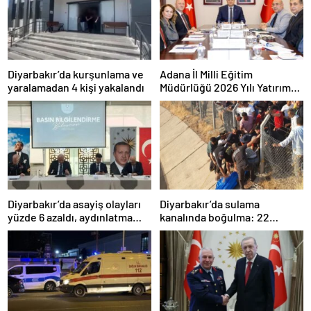
Diyarbakır’da kurşunlama ve
Adana İl Milli Eğitim
yaralamadan 4 kişi yakalandı
Müdürlüğü 2026 Yılı Yatırım
Programı değerlendirildi
Diyarbakır’da asayiş olayları
Diyarbakır’da sulama
yüzde 6 azaldı, aydınlatma
kanalında boğulma: 22
oranı yüzde 98’e yükseldi
yaşındaki genç hayatını
kaybetti