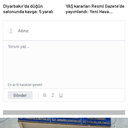
Diyarbakır’da düğün
YAŞ kararları Resmi Gazete’de
salonunda kavga: 5 yaralı
yayımlandı: Yeni Hava
Kuvvetleri Komutanı
Orgeneral Rafet Dalkıran
En az 10 karakter gerekli
Gönder