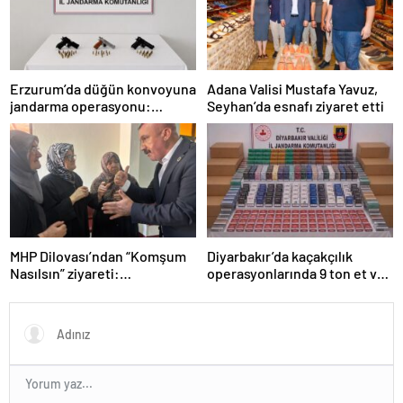
Erzurum’da düğün konvoyuna
Adana Valisi Mustafa Yavuz,
jandarma operasyonu:
Seyhan’da esnafı ziyaret etti
Silahlar ele geçirildi, ağır
cezalar kesildi
MHP Dilovası’ndan “Komşum
Diyarbakır’da kaçakçılık
Nasılsın” ziyareti:
operasyonlarında 9 ton et ve
“Siyasetimizin merkezinde
binlerce paket sigara ele
insan var”
geçirildi