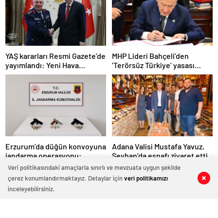
YAŞ kararları Resmi Gazete’de
MHP Lideri Bahçeli’den
yayımlandı: Yeni Hava
‘Terörsüz Türkiye’ yasası
Kuvvetleri Komutanı
açıklaması: “Herkes kazandı”
Orgeneral Rafet Dalkıran
Erzurum’da düğün konvoyuna
Adana Valisi Mustafa Yavuz,
jandarma operasyonu:
Seyhan’da esnafı ziyaret etti
Silahlar ele geçirildi, ağır
Veri politikasındaki amaçlarla sınırlı ve mevzuata uygun şekilde
cezalar kesildi
çerez konumlandırmaktayız. Detaylar için
veri politikamızı
inceleyebilirsiniz.