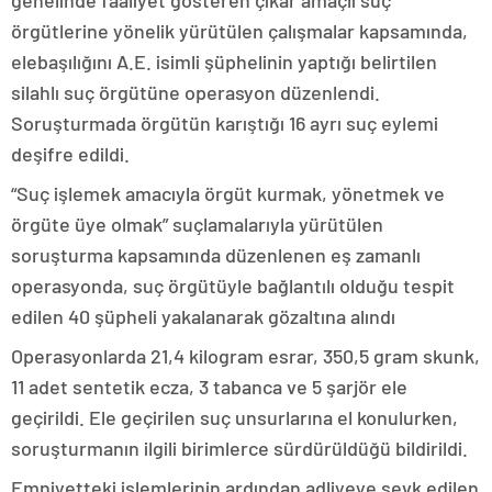
genelinde faaliyet gösteren çıkar amaçlı suç
örgütlerine yönelik yürütülen çalışmalar kapsamında,
elebaşılığını A.E. isimli şüphelinin yaptığı belirtilen
silahlı suç örgütüne operasyon düzenlendi.
Soruşturmada örgütün karıştığı 16 ayrı suç eylemi
deşifre edildi.
“Suç işlemek amacıyla örgüt kurmak, yönetmek ve
örgüte üye olmak” suçlamalarıyla yürütülen
soruşturma kapsamında düzenlenen eş zamanlı
operasyonda, suç örgütüyle bağlantılı olduğu tespit
edilen 40 şüpheli yakalanarak gözaltına alındı
Operasyonlarda 21,4 kilogram esrar, 350,5 gram skunk,
11 adet sentetik ecza, 3 tabanca ve 5 şarjör ele
geçirildi. Ele geçirilen suç unsurlarına el konulurken,
soruşturmanın ilgili birimlerce sürdürüldüğü bildirildi.
Emniyetteki işlemlerinin ardından adliyeye sevk edilen