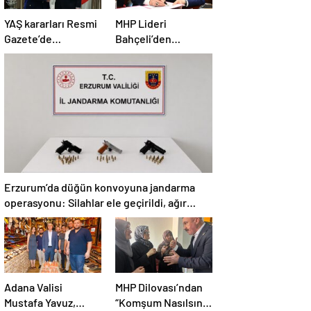
YAŞ kararları Resmi
MHP Lideri
Gazete’de
Bahçeli’den
yayımlandı: Yeni
‘Terörsüz Türkiye’
Hava Kuvvetleri
yasası açıklaması:
Komutanı
“Herkes kazandı”
Orgeneral Rafet
Dalkıran
Erzurum’da düğün konvoyuna jandarma
operasyonu: Silahlar ele geçirildi, ağır
cezalar kesildi
Adana Valisi
MHP Dilovası’ndan
Mustafa Yavuz,
“Komşum Nasılsın”