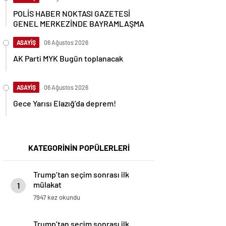
POLİS HABER NOKTASI GAZETESİ
GENEL MERKEZİNDE BAYRAMLAŞMA
ASAYİŞ
06 Ağustos 2026
AK Parti MYK Bugün toplanacak
ASAYİŞ
06 Ağustos 2026
Gece Yarısı Elazığ’da deprem!
KATEGORİNİN POPÜLERLERİ
Trump’tan seçim sonrası ilk
mülakat
1
7947 kez okundu
Trump’tan seçim sonrası ilk