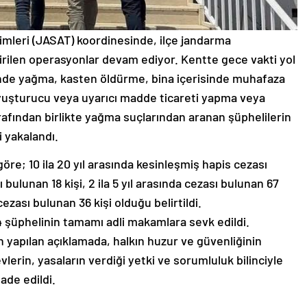
imleri (JASAT) koordinesinde, ilçe jandarma
tirilen operasyonlar devam ediyor. Kentte gece vakti yol
inde yağma, kasten öldürme, bina içerisinde muhafaza
 uyuşturucu veya uyarıcı madde ticareti yapma veya
tarafından birlikte yağma suçlarından aranan şüphelilerin
 yakalandı.
re; 10 ila 20 yıl arasında kesinleşmiş hapis cezası
sı bulunan 18 kişi, 2 ila 5 yıl arasında cezası bulunan 67
cezası bulunan 36 kişi olduğu belirtildi.
 şüphelinin tamamı adli makamlara sevk edildi.
 yapılan açıklamada, halkın huzur ve güvenliğinin
lerin, yasaların verdiği yetki ve sorumluluk bilinciyle
fade edildi.