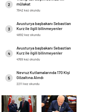
mülakat
2
7942 kez okundu
Avusturya başbakanı Sebastian
Kurz ile ilgili bilinmeyenler
3
4892 kez okundu
Avusturya başbakanı Sebastian
Kurz ile ilgili bilinmeyenler
4
4769 kez okundu
Nevruz Kutlamalarında 170 Kişi
Gözaltına Alındı
5
2211 kez okundu