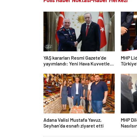
Polis Haber Noktası-Haber Merkezi
YAŞ kararları Resmi Gazete’de
MHP Lid
yayımlandı: Yeni Hava Kuvvetleri
Türkiye
Komutanı Orgeneral Rafet
“Herkes
Dalkıran
Adana Valisi Mustafa Yavuz,
MHP Di
Seyhan’da esnafı ziyaret etti
Nasılsın
merkezi