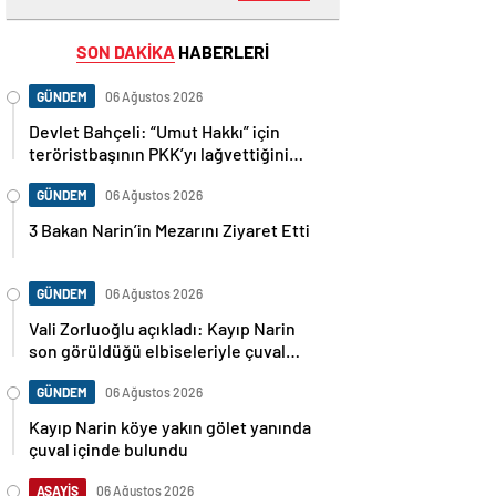
SON DAKİKA
HABERLERİ
GÜNDEM
06 Ağustos 2026
Devlet Bahçeli: “Umut Hakkı” için
teröristbaşının PKK’yı lağvettiğini
haykırması şart
GÜNDEM
06 Ağustos 2026
3 Bakan Narin’in Mezarını Ziyaret Etti
GÜNDEM
06 Ağustos 2026
Vali Zorluoğlu açıkladı: Kayıp Narin
son görüldüğü elbiseleriyle çuval
içinde bulundu
GÜNDEM
06 Ağustos 2026
Kayıp Narin köye yakın gölet yanında
çuval içinde bulundu
ASAYİŞ
06 Ağustos 2026