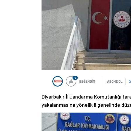
0
BEĞENDİM
ABONE OL
Diyarbakır İl Jandarma Komutanlığı tara
yakalanmasına yönelik il genelinde düze