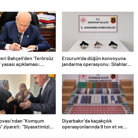
eri Bahçeli’den ‘Terörsüz
Erzurum’da düğün konvoyuna
’ yasası açıklaması:
jandarma operasyonu: Silahlar
 kazandı”
ele geçirildi, ağır cezalar kesildi
lovası’ndan “Komşum
Diyarbakır’da kaçakçılık
” ziyareti: “Siyasetimizin
operasyonlarında 9 ton et ve
nde insan var”
binlerce paket sigara ele geçirildi