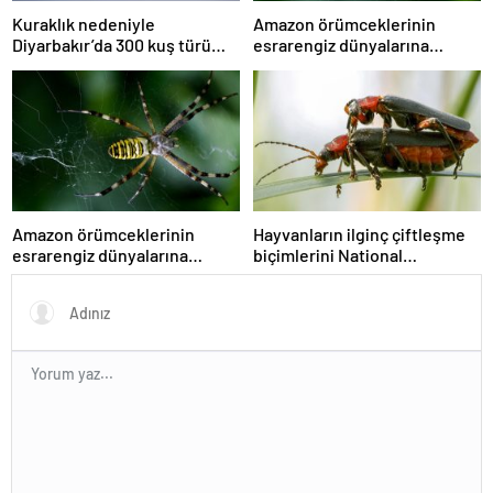
Kuraklık nedeniyle
Amazon örümceklerinin
Diyarbakır’da 300 kuş türü
esrarengiz dünyalarına
tehdit altında
gitmeye hazır olun.
Amazon örümceklerinin
Hayvanların ilginç çiftleşme
esrarengiz dünyalarına
biçimlerini National
gitmeye hazır olun.
Geographic görüntüledi.