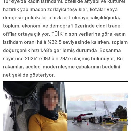
Türkiye’de kadın istihdamı, özellikle altyapı ve kültürel
hazırlık yapılmadan zorlayıcı teşvikler, kotalar veya
dengesiz politikalarla hızla artırılmaya çalışıldığında,
toplum, ekonomi ve demografi üzerinde ciddi trade-
off’lar ortaya çıkıyor. TÜİK’in son verilerine göre kadın
istihdam oranı hâlâ %32,5 seviyesinde kalırken, toplam
doğurganlık hızı 1,48’e gerilemiş durumda. Boşanma
sayısı ise 2025’te 193 bin 793’e ulaşmış bulunuyor. Bu
rakamlar, aceleci modernleşme çabalarının bedelini
net şekilde gösteriyor.