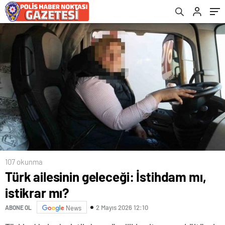
107 okunma
Türk ailesinin geleceği: İstihdam mı,
istikrar mı?
2 Mayıs 2026 12:10
ABONE OL
News