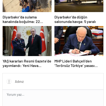
Diyarbakır’da sulama
Diyarbakır’da düğün
kanalında boğulma: 22
salonunda kavga: 5 yaralı
yaşındaki genç hayatını
kaybetti
YAŞ kararları Resmi Gazete’de
MHP Lideri Bahçeli’den
yayımlandı: Yeni Hava
‘Terörsüz Türkiye’ yasası
Kuvvetleri Komutanı
açıklaması: “Herkes kazandı”
Orgeneral Rafet Dalkıran