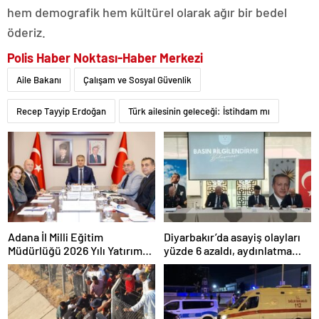
hem demografik hem kültürel olarak ağır bir bedel
öderiz.
Polis Haber Noktası-Haber Merkezi
Aile Bakanı
Çalışam ve Sosyal Güvenlik
Recep Tayyip Erdoğan
Türk ailesinin geleceği: İstihdam mı
Adana İl Milli Eğitim
Diyarbakır’da asayiş olayları
Müdürlüğü 2026 Yılı Yatırım
yüzde 6 azaldı, aydınlatma
Programı değerlendirildi
oranı yüzde 98’e yükseldi