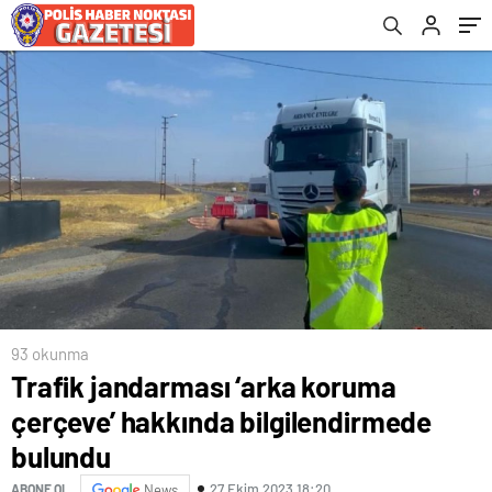
93 okunma
Trafik jandarması ‘arka koruma
çerçeve’ hakkında bilgilendirmede
bulundu
27 Ekim 2023 18:20
ABONE OL
News