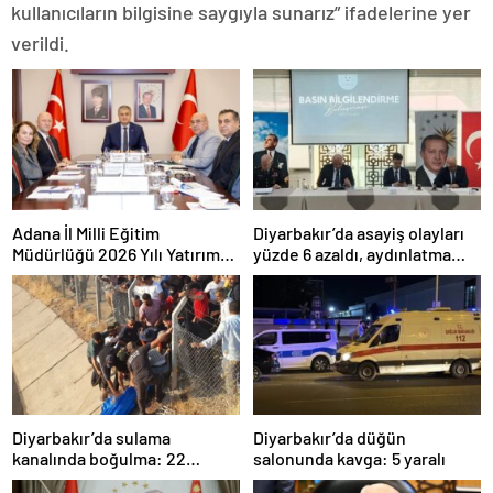
kullanıcıların bilgisine saygıyla sunarız” ifadelerine yer
verildi.
Adana İl Milli Eğitim
Diyarbakır’da asayiş olayları
Müdürlüğü 2026 Yılı Yatırım
yüzde 6 azaldı, aydınlatma
Programı değerlendirildi
oranı yüzde 98’e yükseldi
Diyarbakır’da sulama
Diyarbakır’da düğün
kanalında boğulma: 22
salonunda kavga: 5 yaralı
yaşındaki genç hayatını