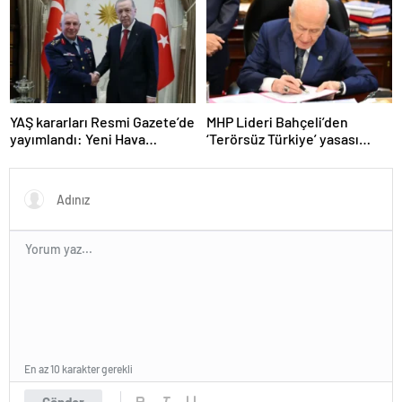
kaybetti
YAŞ kararları Resmi Gazete’de
MHP Lideri Bahçeli’den
yayımlandı: Yeni Hava
‘Terörsüz Türkiye’ yasası
Kuvvetleri Komutanı
açıklaması: “Herkes kazandı”
Orgeneral Rafet Dalkıran
En az 10 karakter gerekli