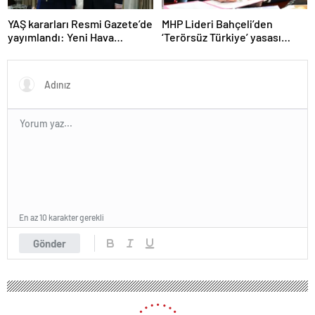
YAŞ kararları Resmi Gazete’de
MHP Lideri Bahçeli’den
yayımlandı: Yeni Hava
‘Terörsüz Türkiye’ yasası
Kuvvetleri Komutanı
açıklaması: “Herkes kazandı”
Orgeneral Rafet Dalkıran
En az 10 karakter gerekli
Gönder