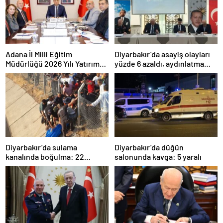
Adana İl Milli Eğitim
Diyarbakır’da asayiş olayları
Müdürlüğü 2026 Yılı Yatırım
yüzde 6 azaldı, aydınlatma
Programı değerlendirildi
oranı yüzde 98’e yükseldi
Diyarbakır’da sulama
Diyarbakır’da düğün
kanalında boğulma: 22
salonunda kavga: 5 yaralı
yaşındaki genç hayatını
kaybetti