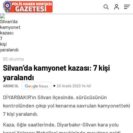
95 okunma
Silvan’da kamyonet kazası: 7 kişi
yaralandı
23 Aralık 2023 14:40
ABONE OL
News
DİYARBAKIR’ın Silvan ilçesinde, sürücüsünün
kontrolünden çıkıp yol kenarına savrulan kamyonetteki
7 kişi yaralandı.
Kaza, öğle saatlerinde, Diyarbakır-Silvan kara yolu
kırsal Yolarası Mahallesi mevkisinde meydana geldi.