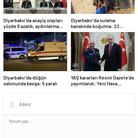
Diyarbakır’da asayiş olayları
Diyarbakır’da sulama
yüzde 6 azaldı, aydınlatma
kanalında boğulma: 22
oranı yüzde 98’e yükseldi
yaşındaki genç hayatını
kaybetti
Diyarbakır’da düğün
YAŞ kararları Resmi Gazete’de
salonunda kavga: 5 yaralı
yayımlandı: Yeni Hava
Kuvvetleri Komutanı
Orgeneral Rafet Dalkıran