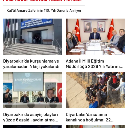
Kut’ül Amare Zaferi’nin 110. Yılı Gururla Anılıyor
Diyarbakır’da kurşunlama ve
Adana İl Milli Eğitim
yaralamadan 4 kişi yakalandı
Müdürlüğü 2026 Yılı Yatırım
Programı değerlendirildi
Diyarbakır’da asayiş olayları
Diyarbakır’da sulama
yüzde 6 azaldı, aydınlatma
kanalında boğulma: 22
oranı yüzde 98’e yükseldi
yaşındaki genç hayatını