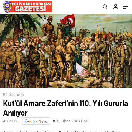
93 okunma
Kut’ül Amare Zaferi’nin 110. Yılı Gururla
Anılıyor
30 Nisan 2026 11:30
ABONE OL
News