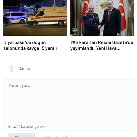
kaybetti
Diyarbakır’da düğün
YAŞ kararları Resmi Gazete’de
salonunda kavga: 5 yaralı
yayımlandı: Yeni Hava
Kuvvetleri Komutanı
Orgeneral Rafet Dalkıran
En az 10 karakter gerekli