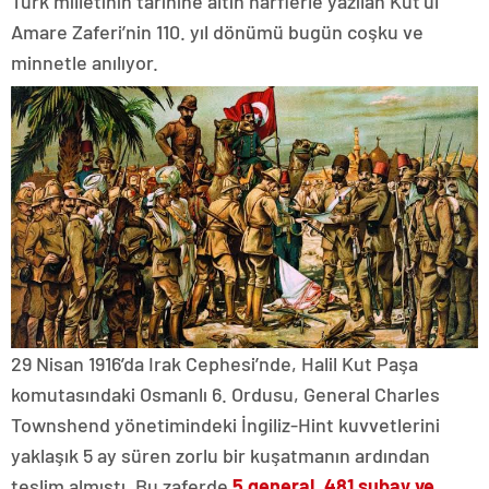
Türk milletinin tarihine altın harflerle yazılan Kut’ül
Amare Zaferi’nin 110. yıl dönümü bugün coşku ve
minnetle anılıyor.
29 Nisan 1916’da Irak Cephesi’nde, Halil Kut Paşa
komutasındaki Osmanlı 6. Ordusu, General Charles
Townshend yönetimindeki İngiliz-Hint kuvvetlerini
yaklaşık 5 ay süren zorlu bir kuşatmanın ardından
teslim almıştı. Bu zaferde
5 general, 481 subay ve