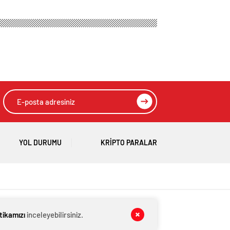
yaralı
yayımlandı: Yeni
Hava Kuvvetleri
Komutanı
Orgeneral Rafet
Dalkıran
YOL DURUMU
KRIPTO PARALAR
itikamızı
inceleyebilirsiniz.