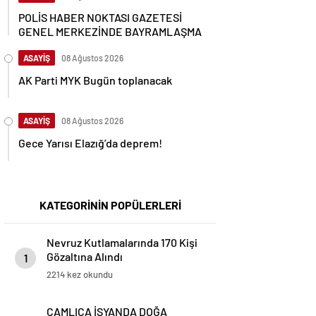
POLİS HABER NOKTASI GAZETESİ
GENEL MERKEZİNDE BAYRAMLAŞMA
ASAYİŞ
08 Ağustos 2026
AK Parti MYK Bugün toplanacak
ASAYİŞ
08 Ağustos 2026
Gece Yarısı Elazığ’da deprem!
KATEGORİNİN POPÜLERLERİ
Nevruz Kutlamalarında 170 Kişi
Gözaltına Alındı
1
2214 kez okundu
ÇAMLICA İSYANDA DOĞA