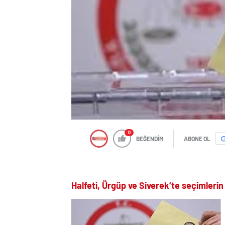
0
BEĞENDİM
ABONE OL
Halfeti, Ürgüp ve Siverek’te seçimlerin 