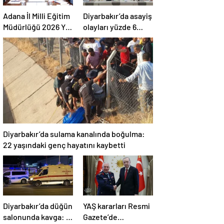
Adana İl Milli Eğitim
Diyarbakır’da asayiş
Müdürlüğü 2026 Yılı
olayları yüzde 6
Yatırım Programı
azaldı, aydınlatma
değerlendirildi
oranı yüzde 98’e
yükseldi
Diyarbakır’da sulama kanalında boğulma:
22 yaşındaki genç hayatını kaybetti
Diyarbakır’da düğün
YAŞ kararları Resmi
salonunda kavga: 5
Gazete’de