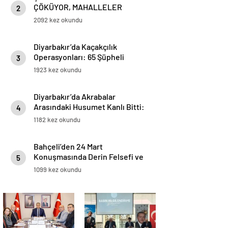
ÇÖKÜYOR, MAHALLELER
2
AYAKTA”
2092 kez okundu
Diyarbakır’da Kaçakçılık
Operasyonları: 65 Şüpheli
3
Yakalandı
1923 kez okundu
Diyarbakır’da Akrabalar
Arasındaki Husumet Kanlı Bitti:
4
21 Yaşında Genç Adam Hayatını
1182 kez okundu
Kaybetti
Bahçeli’den 24 Mart
Konuşmasında Derin Felsefi ve
5
Stratejik Vizyon: “İnsan
1099 kez okundu
Eylemlerinden Sorumludur”