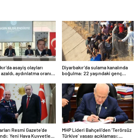
kır’da asayiş olayları
Diyarbakır’da sulama kanalında
 azaldı, aydınlatma oranı
boğulma: 22 yaşındaki genç
8’e yükseldi
hayatını kaybetti
arları Resmi Gazete’de
MHP Lideri Bahçeli’den ‘Terörsüz
ndı: Yeni Hava Kuvvetleri
Türkiye’ yasası açıklaması: