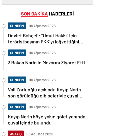
SON DAKİKA
HABERLERİ
GÜNDEM
08 Ağustos 2026
Devlet Bahçeli: “Umut Hakkı” için
teröristbaşının PKK’yı lağvettiğini
haykırması şart
GÜNDEM
08 Ağustos 2026
3 Bakan Narin’in Mezarını Ziyaret Etti
GÜNDEM
08 Ağustos 2026
Vali Zorluoğlu açıkladı: Kayıp Narin
son görüldüğü elbiseleriyle çuval
içinde bulundu
GÜNDEM
08 Ağustos 2026
Kayıp Narin köye yakın gölet yanında
çuval içinde bulundu
ASAYİŞ
08 Ağustos 2026