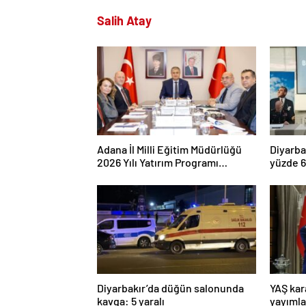
Salih Atay
Adana İl Milli Eğitim Müdürlüğü
Diyarba
2026 Yılı Yatırım Programı
yüzde 6
değerlendirildi
yüzde 9
Diyarbakır’da düğün salonunda
YAŞ kar
kavga: 5 yaralı
yayımla