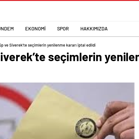
ÜNDEM
EKONOMİ
SPOR
HAKKIMIZDA
üp ve Siverek’te seçimlerin yenilenme kararı iptal edildi
Siverek’te seçimlerin yenile