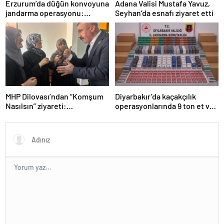
Erzurum’da düğün konvoyuna
Adana Valisi Mustafa Yavuz,
jandarma operasyonu:
Seyhan’da esnafı ziyaret etti
Silahlar ele geçirildi, ağır
cezalar kesildi
MHP Dilovası’ndan “Komşum
Diyarbakır’da kaçakçılık
Nasılsın” ziyareti:
operasyonlarında 9 ton et ve
“Siyasetimizin merkezinde
binlerce paket sigara ele
insan var”
geçirildi