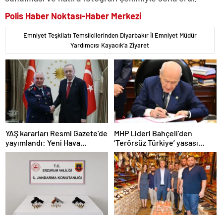
Polis Haber Noktası-Haber Merkezi
Emniyet Teşkilatı Temsilcilerinden Diyarbakır İl Emniyet Müdür
Yardımcısı Kayacık’a Ziyaret
YAŞ kararları Resmi Gazete’de
MHP Lideri Bahçeli’den
yayımlandı: Yeni Hava
‘Terörsüz Türkiye’ yasası
Kuvvetleri Komutanı
açıklaması: “Herkes kazandı”
Orgeneral Rafet Dalkıran