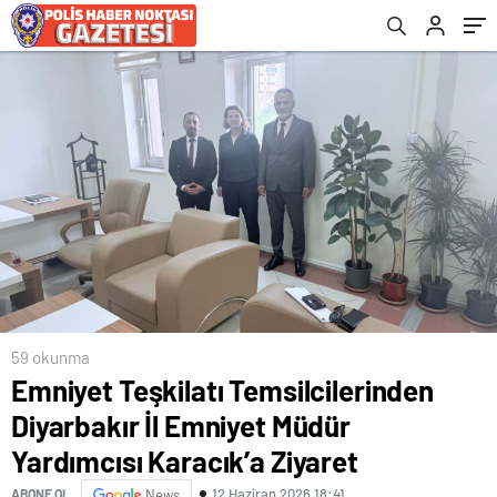
Karacık’a Ziyaret
59 okunma
Emniyet Teşkilatı Temsilcilerinden
Diyarbakır İl Emniyet Müdür
Yardımcısı Karacık’a Ziyaret
12 Haziran 2026 18:41
ABONE OL
News