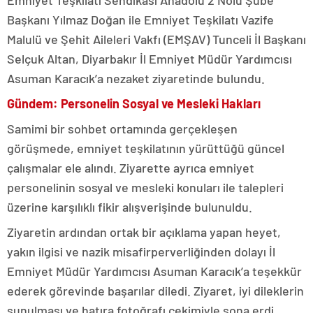
Emniyet Teşkilatı Sendikası Anadolu 2 Nolu Şube
Başkanı Yılmaz Doğan ile Emniyet Teşkilatı Vazife
Malulü ve Şehit Aileleri Vakfı (EMŞAV) Tunceli İl Başkanı
Selçuk Altan, Diyarbakır İl Emniyet Müdür Yardımcısı
Asuman Karacık’a nezaket ziyaretinde bulundu.
Gündem: Personelin Sosyal ve Mesleki Hakları
Samimi bir sohbet ortamında gerçekleşen
görüşmede, emniyet teşkilatının yürüttüğü güncel
çalışmalar ele alındı. Ziyarette ayrıca emniyet
personelinin sosyal ve mesleki konuları ile talepleri
üzerine karşılıklı fikir alışverişinde bulunuldu.
Ziyaretin ardından ortak bir açıklama yapan heyet,
yakın ilgisi ve nazik misafirperverliğinden dolayı İl
Emniyet Müdür Yardımcısı Asuman Karacık’a teşekkür
ederek görevinde başarılar diledi. Ziyaret, iyi dileklerin
sunulması ve hatıra fotoğrafı çekimiyle sona erdi.