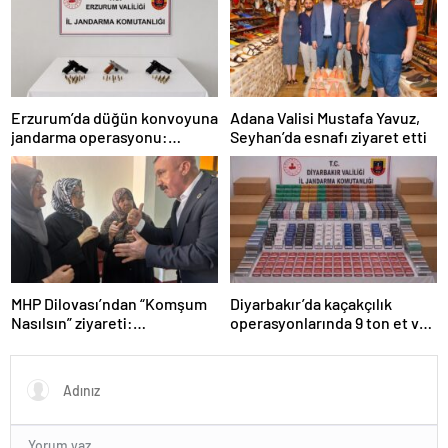
Erzurum’da düğün konvoyuna
Adana Valisi Mustafa Yavuz,
jandarma operasyonu:
Seyhan’da esnafı ziyaret etti
Silahlar ele geçirildi, ağır
cezalar kesildi
MHP Dilovası’ndan “Komşum
Diyarbakır’da kaçakçılık
Nasılsın” ziyareti:
operasyonlarında 9 ton et ve
“Siyasetimizin merkezinde
binlerce paket sigara ele
insan var”
geçirildi