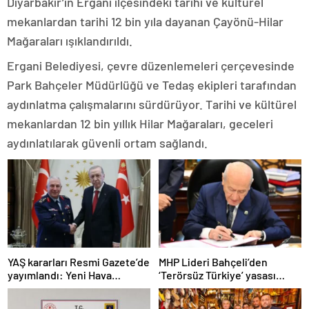
Diyarbakır’ın Ergani ilçesindeki tarihi ve kültürel
mekanlardan tarihi 12 bin yıla dayanan Çayönü-Hilar
Mağaraları ışıklandırıldı.
Ergani Belediyesi, çevre düzenlemeleri çerçevesinde
Park Bahçeler Müdürlüğü ve Tedaş ekipleri tarafından
aydınlatma çalışmalarını sürdürüyor. Tarihi ve kültürel
mekanlardan 12 bin yıllık Hilar Mağaraları, geceleri
aydınlatılarak güvenli ortam sağlandı.
YAŞ kararları Resmi Gazete’de
MHP Lideri Bahçeli’den
yayımlandı: Yeni Hava
‘Terörsüz Türkiye’ yasası
Kuvvetleri Komutanı
açıklaması: “Herkes kazandı”
Orgeneral Rafet Dalkıran