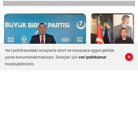
Veri politikasındaki amaçlarla sınırlı ve mevzuata uygun şekilde
çerez konumlandırmaktayız. Detaylar için
veri politikamızı
inceleyebilirsiniz.
157 okunma
Kemal Üçüncü: “Konu Batılı Elitler
Olunca Türkiye’de Bazı Çevreler Derin
Bir Sessizliğe Gömülüyor”
5 Şubat 2026 13:34
ABONE OL
News