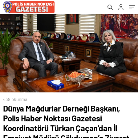
Çaçan’dan İl Emniyet Müdürü Gökduman’a
Gömülüyor”
Ziyaret
438 okunma
Dünya Mağdurlar Derneği Başkanı,
Polis Haber Noktası Gazetesi
Koordinatörü Türkan Çaçan’dan İl
Emniyet Müdürü Gökduman’a Ziyaret