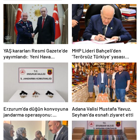
YAŞ kararları Resmi Gazete’de
MHP Lideri Bahçeli’den
yayımlandı: Yeni Hava
‘Terörsüz Türkiye’ yasası
Kuvvetleri Komutanı
açıklaması: “Herkes kazandı”
Orgeneral Rafet Dalkıran
Erzurum’da düğün konvoyuna
Adana Valisi Mustafa Yavuz,
jandarma operasyonu:
Seyhan’da esnafı ziyaret etti
Silahlar ele geçirildi, ağır
cezalar kesildi