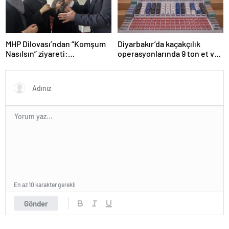
MHP Dilovası’ndan “Komşum
Diyarbakır’da kaçakçılık
Nasılsın” ziyareti:
operasyonlarında 9 ton et ve
“Siyasetimizin merkezinde
binlerce paket sigara ele
insan var”
geçirildi
En az 10 karakter gerekli
Gönder