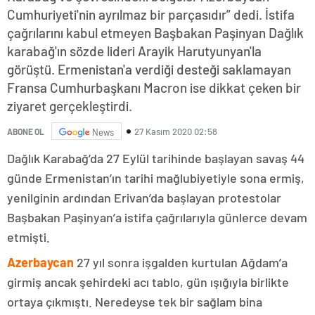
Cumhuriyeti'nin ayrılmaz bir parçasıdır” dedi. İstifa
çağrılarını kabul etmeyen Başbakan Paşinyan Dağlık
karabağ'ın sözde lideri Arayik Harutyunyan'la
görüştü. Ermenistan'a verdiği desteği saklamayan
Fransa Cumhurbaşkanı Macron ise dikkat çeken bir
ziyaret gerçekleştirdi.
27 Kasım 2020 02:58
ABONE OL
News
Dağlık Karabağ’da 27 Eylül tarihinde başlayan savaş 44
günde Ermenistan’ın tarihi mağlubiyetiyle sona ermiş,
yenilginin ardından Erivan’da başlayan protestolar
Başbakan Paşinyan’a istifa çağrılarıyla günlerce devam
etmişti.
Azerbaycan
27 yıl sonra işgalden kurtulan Ağdam’a
girmiş ancak şehirdeki acı tablo, gün ışığıyla birlikte
ortaya çıkmıştı. Neredeyse tek bir sağlam bina