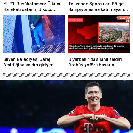
MHP’li Büyükataman: Ülkücü
Tekvando Sporcuları Bölge
Hareketi satanın Ülkücü
Şampiyonasına katılmaya hak
sıfatını kullanmaya hakkı yok
kazandı.
Silvan Belediyesi Garaj
Diyarbakır’da silahlı saldırı:
Amirliğine saldırı girişimi
Otobüs şoförü hayatını
sonucu 4 terörist yakalandı
kaybetti