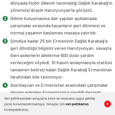
dünyada hiçbir ülkenin tanımadığı Dağlık Karabağ’ın
yöneticisi Arayik Harutyunyan’la görüştü.
İkilinin buluşmasına dair yapılan açıklamada
çatışmalar sırasında kaçanların geri dönmesi ve
normal yaşamın başlaması masaya yatırıldı.
Şimdiye kadar 25 bin Ermeninin Dağlık Karabağ’a
geri döndüğü bilgisini veren Harutyunyan, savaşta
ölen askerlerin ailelerine 600 dolar yardım
verileceğini söyledi. 10 Kasım anlaşmasıyla statüsü
tamamen belirsiz kalan Dağlık Karabağ Ermenistan
tarafından bile tanınmıyor.
Azerbaycan ve Ermenistan arasındaki çatışmalar
devam ederken Ermenistan’a verdiği desteği
Veri politikasındaki amaçlarla sınırlı ve mevzuata uygun şekilde
açıkça ifade eden Fransa Cumhurbaşkanı Macron
çerez konumlandırmaktayız. Detaylar için
veri politikamızı
ise hafta sonunda dikkat çeken bir ziyaret
inceleyebilirsiniz.
gerçekleştirdi.