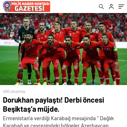
490 okunma
Dorukhan paylaştı! Derbi öncesi
Beşiktaş’a müjde.
Ermenistan'a verdiği Karabağ mesajında “ Dağlık
Karabağ ve çevresindeki bölgeler Azerbaycan