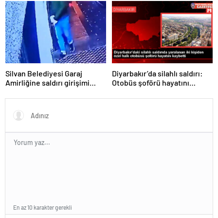
sıfatını kullanmaya hakkı yok
kazandı.
Silvan Belediyesi Garaj
Diyarbakır’da silahlı saldırı:
Amirliğine saldırı girişimi
Otobüs şoförü hayatını
sonucu 4 terörist yakalandı
kaybetti
En az 10 karakter gerekli