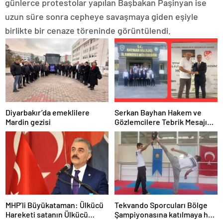
günlerce protestolar yapılan Başbakan Paşinyan ise
uzun süre sonra cepheye savaşmaya giden eşiyle
birlikte bir cenaze töreninde görüntülendi.
Diyarbakır’da emeklilere
Serkan Bayhan Hakem ve
Mardin gezisi
Gözlemcilere Tebrik Mesajı
Paylaştı
MHP’li Büyükataman: Ülkücü
Tekvando Sporcuları Bölge
Hareketi satanın Ülkücü
Şampiyonasına katılmaya hak