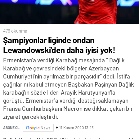
476 okunma
Şampiyonlar liginde ondan
Lewandowski’den daha iyisi yok!
Ermenistan'a verdiği Karabağ mesajında “ Dağlık
Karabağ ve çevresindeki bölgeler Azerbaycan
Cumhuriyeti'nin ayrılmaz bir parçasıdır” dedi. İstifa
çağrılarını kabul etmeyen Başbakan Paşinyan Dağlık
karabağ'ın sözde lideri Arayik Harutyunyan'la
görüştü. Ermenistan'a verdiği desteği saklamayan
Fransa Cumhurbaşkanı Macron ise dikkat çeken bir
ziyaret gerçekleştirdi.
11 Kasım 2020 13:13
ABONE OL
News