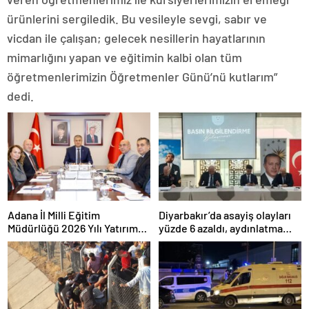
ürünlerini sergiledik. Bu vesileyle sevgi, sabır ve
vicdan ile çalışan; gelecek nesillerin hayatlarının
mimarlığını yapan ve eğitimin kalbi olan tüm
öğretmenlerimizin Öğretmenler Günü’nü kutlarım”
dedi.
Adana İl Milli Eğitim
Diyarbakır’da asayiş olayları
Müdürlüğü 2026 Yılı Yatırım
yüzde 6 azaldı, aydınlatma
Programı değerlendirildi
oranı yüzde 98’e yükseldi