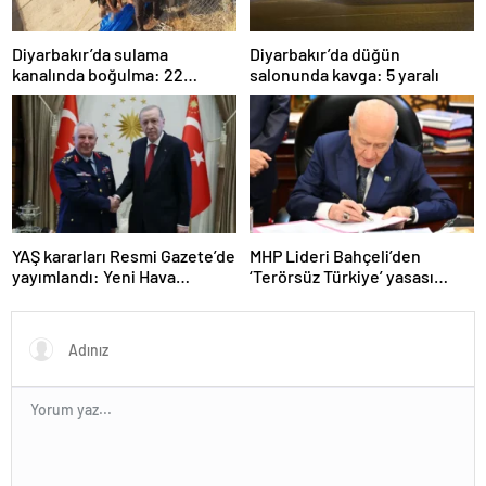
Diyarbakır’da sulama
Diyarbakır’da düğün
kanalında boğulma: 22
salonunda kavga: 5 yaralı
yaşındaki genç hayatını
kaybetti
YAŞ kararları Resmi Gazete’de
MHP Lideri Bahçeli’den
yayımlandı: Yeni Hava
‘Terörsüz Türkiye’ yasası
Kuvvetleri Komutanı
açıklaması: “Herkes kazandı”
Orgeneral Rafet Dalkıran