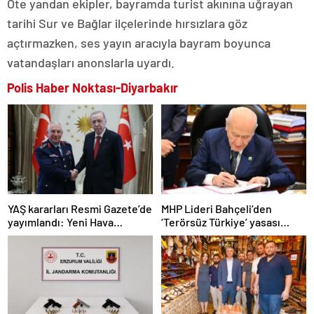
Öte yandan ekipler, bayramda turist akınına uğrayan
tarihi Sur ve Bağlar ilçelerinde hırsızlara göz
açtırmazken, ses yayın aracıyla bayram boyunca
vatandaşları anonslarla uyardı.
Polis Haber Noktası-Diyarbakır
YAŞ kararları Resmi Gazete’de
MHP Lideri Bahçeli’den
yayımlandı: Yeni Hava
‘Terörsüz Türkiye’ yasası
Kuvvetleri Komutanı
açıklaması: “Herkes kazandı”
Orgeneral Rafet Dalkıran