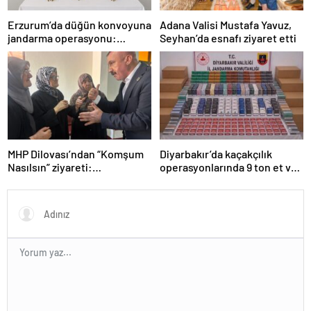
Erzurum’da düğün konvoyuna
Adana Valisi Mustafa Yavuz,
jandarma operasyonu:
Seyhan’da esnafı ziyaret etti
Silahlar ele geçirildi, ağır
cezalar kesildi
MHP Dilovası’ndan “Komşum
Diyarbakır’da kaçakçılık
Nasılsın” ziyareti:
operasyonlarında 9 ton et ve
“Siyasetimizin merkezinde
binlerce paket sigara ele
insan var”
geçirildi