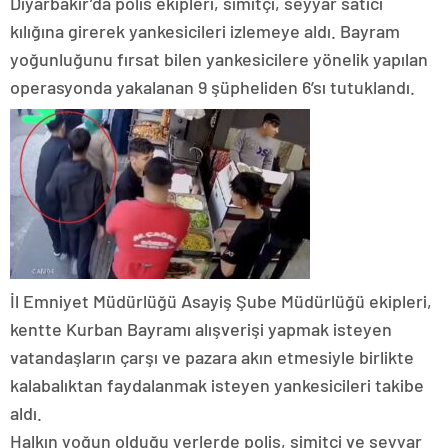
Diyarbakır’da polis ekipleri, simitçi, seyyar satıcı
kılığına girerek yankesicileri izlemeye aldı. Bayram
yoğunluğunu fırsat bilen yankesicilere yönelik yapılan
operasyonda yakalanan 9 şüpheliden 6’sı tutuklandı.
İl Emniyet Müdürlüğü Asayiş Şube Müdürlüğü ekipleri,
kentte Kurban Bayramı alışverişi yapmak isteyen
vatandaşların çarşı ve pazara akın etmesiyle birlikte
kalabalıktan faydalanmak isteyen yankesicileri takibe
aldı.
Halkın yoğun olduğu yerlerde polis, simitçi ve seyyar