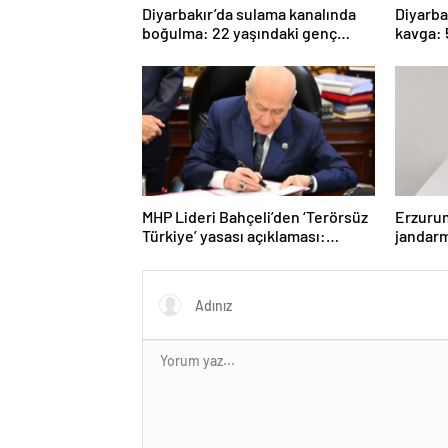
boğulma: 22 yaşındaki genç
kavga: 
hayatını kaybetti
MHP Lideri Bahçeli’den ‘Terörsüz
Erzuru
Türkiye’ yasası açıklaması:
jandarm
“Herkes kazandı”
ele geçi