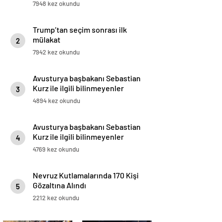
Trump’tan seçim sonrası ilk
mülakat
2
7942 kez okundu
Avusturya başbakanı Sebastian
Kurz ile ilgili bilinmeyenler
3
4894 kez okundu
Avusturya başbakanı Sebastian
Kurz ile ilgili bilinmeyenler
4
4769 kez okundu
Nevruz Kutlamalarında 170 Kişi
Gözaltına Alındı
5
2212 kez okundu