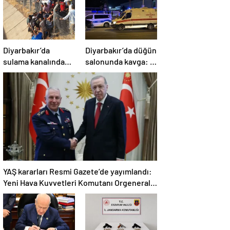
Diyarbakır’da
Diyarbakır’da düğün
sulama kanalında
salonunda kavga: 5
boğulma: 22
yaralı
yaşındaki genç
hayatını kaybetti
YAŞ kararları Resmi Gazete’de yayımlandı:
Yeni Hava Kuvvetleri Komutanı Orgeneral
Rafet Dalkıran