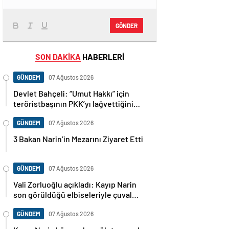
GÖNDER
SON DAKİKA
HABERLERİ
GÜNDEM
07 Ağustos 2026
Devlet Bahçeli: “Umut Hakkı” için
teröristbaşının PKK’yı lağvettiğini
haykırması şart
GÜNDEM
07 Ağustos 2026
3 Bakan Narin’in Mezarını Ziyaret Etti
GÜNDEM
07 Ağustos 2026
Vali Zorluoğlu açıkladı: Kayıp Narin
son görüldüğü elbiseleriyle çuval
içinde bulundu
GÜNDEM
07 Ağustos 2026
Kayıp Narin köye yakın gölet yanında