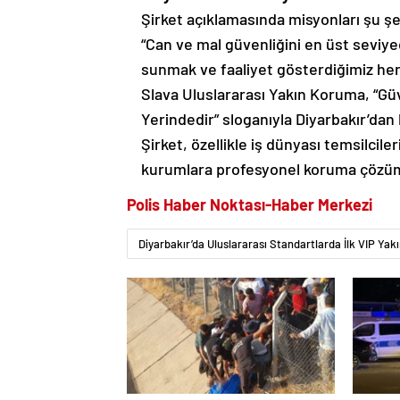
Şirket açıklamasında misyonları şu şek
“Can ve mal güvenliğini en üst seviy
sunmak ve faaliyet gösterdiğimiz her
Slava Uluslararası Yakın Koruma, “Güv
Yerindedir” sloganıyla Diyarbakır’da
Şirket, özellikle iş dünyası temsilcil
kurumlara profesyonel koruma çözüm
Polis Haber Noktası-Haber Merkezi
Diyarbakır’da Uluslararası Standartlarda İlk VIP Ya
Diyarbakır’da sulama kanalında
Diyarba