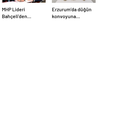
MHP Lideri
Erzurum’da düğün
Bahçeli’den
konvoyuna
‘Terörsüz Türkiye’
jandarma
yasası açıklaması:
operasyonu:
“Herkes kazandı”
Silahlar ele
geçirildi, ağır
cezalar kesildi