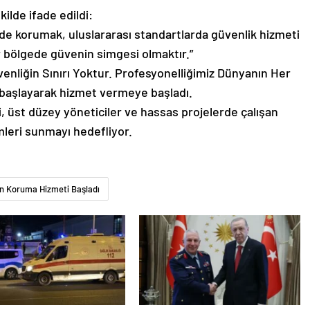
ilde ifade edildi:
ede korumak, uluslararası standartlarda güvenlik hizmeti
 bölgede güvenin simgesi olmaktır.”
enliğin Sınırı Yoktur. Profesyonelliğimiz Dünyanın Her
n başlayarak hizmet vermeye başladı.
eri, üst düzey yöneticiler ve hassas projelerde çalışan
leri sunmayı hedefliyor.
kın Koruma Hizmeti Başladı
kır’da düğün salonunda
YAŞ kararları Resmi Gazete’de