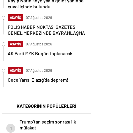
çuval içinde bulundu
ASAYİŞ
07 Ağustos 2026
POLİS HABER NOKTASI GAZETESİ
GENEL MERKEZİNDE BAYRAMLAŞMA
ASAYİŞ
07 Ağustos 2026
AK Parti MYK Bugün toplanacak
ASAYİŞ
07 Ağustos 2026
Gece Yarısı Elazığ’da deprem!
KATEGORİNİN POPÜLERLERİ
Trump’tan seçim sonrası ilk
mülakat
1
7948 kez okundu