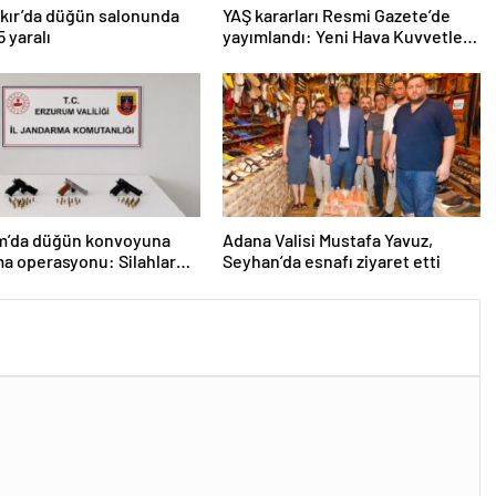
5 yaralı
yayımlandı: Yeni Hava Kuvvetleri
Komutanı Orgeneral Rafet
Dalkıran
m’da düğün konvoyuna
Adana Valisi Mustafa Yavuz,
a operasyonu: Silahlar
Seyhan’da esnafı ziyaret etti
rildi, ağır cezalar kesildi