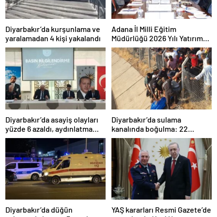
Diyarbakır’da kurşunlama ve
Adana İl Milli Eğitim
yaralamadan 4 kişi yakalandı
Müdürlüğü 2026 Yılı Yatırım
Programı değerlendirildi
Diyarbakır’da asayiş olayları
Diyarbakır’da sulama
yüzde 6 azaldı, aydınlatma
kanalında boğulma: 22
oranı yüzde 98’e yükseldi
yaşındaki genç hayatını
kaybetti
Diyarbakır’da düğün
YAŞ kararları Resmi Gazete’de