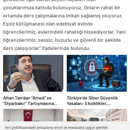
çocuklarımıza katkıda bulunuyoruz. Onların rahat bir
ortamda ders çalışmalarına imkan sağlamış oluyoruz.
Eşsiz kütüphanesi olan edebiyat evinde
öğrencilerimiz, evlerindeki rahatlığı hissediyorlar. Yani
öğrencilerimiz, sessiz, huzurlu ve güvenli bir şekilde
ders çalışıyorlar” ifadelerinde bulundu.
Altan Tan’dan “Amed” ve
Türkiye’de Siber Güvenlik
“Diyarbakır” Tartışmasına
Yasaları: Eksiklikler,
Sert Çıkış: “Kürtçe ve
Yanlışlıklar ve Acil Çözüm
Kürtlerle Direkt Alakası Yok”
Önerileri
Veri politikasındaki amaçlarla sınırlı ve mevzuata uygun şekilde