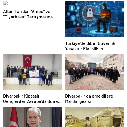
Altan Tan’dan “Amed” ve
“Diyarbakır” Tartışmasına
Sert Çıkış: “Kürtçe ve
Kürtlerle Direkt Alakası Yok”
Türkiye’de Siber Güvenlik
Yasaları: Eksiklikler,
Yanlışlıklar ve Acil Çözüm
Önerileri
Diyarbakır Kiptaşlı
Diyarbakır’da emeklilere
Gençlerden Avrupa’da Güneş
Mardin gezisi
Enerjisi Başarısı!