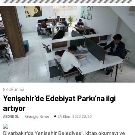
98 okunma
Yenişehir’de Edebiyat Parkı’na ilgi
artıyor
24 Ekim 2023 23:20
ABONE OL
News
Diyarbakır’da Yenişehir Belediyesi, kitap okumayı ve