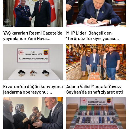
YAŞ kararları Resmi Gazete’de
MHP Lideri Bahçeli’den
yayımlandı: Yeni Hava
‘Terörsüz Türkiye’ yasası
Kuvvetleri Komutanı
açıklaması: “Herkes kazandı”
Orgeneral Rafet Dalkıran
Erzurum’da düğün konvoyuna
Adana Valisi Mustafa Yavuz,
jandarma operasyonu:
Seyhan’da esnafı ziyaret etti
Silahlar ele geçirildi, ağır
cezalar kesildi