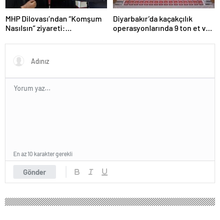
MHP Dilovası’ndan “Komşum
Diyarbakır’da kaçakçılık
Nasılsın” ziyareti:
operasyonlarında 9 ton et ve
“Siyasetimizin merkezinde
binlerce paket sigara ele
insan var”
geçirildi
En az 10 karakter gerekli
Gönder