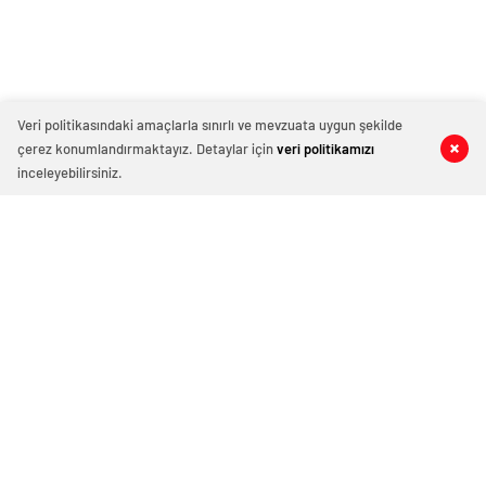
Veri politikasındaki amaçlarla sınırlı ve mevzuata uygun şekilde
çerez konumlandırmaktayız. Detaylar için
veri politikamızı
inceleyebilirsiniz.
143 okunma
Diyarbakır İl Jandarma Komutanlığı
tarafından düzenlenen operasyonda
farklı suçlardan aranan 113 kişi
gözaltına alındı.
17 Şubat 2026 11:59
ABONE OL
News