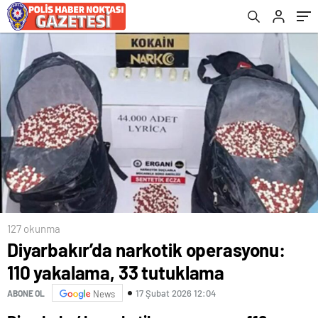
suçlardan aranan 113 kişi gözaltına alındı.
127 okunma
Diyarbakır’da narkotik operasyonu:
110 yakalama, 33 tutuklama
17 Şubat 2026 12:04
ABONE OL
News