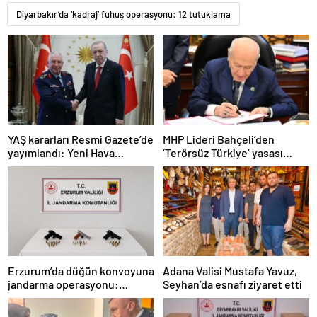
Diyarbakır’da ‘kadraj’ fuhuş operasyonu: 12 tutuklama
YAŞ kararları Resmi Gazete’de
MHP Lideri Bahçeli’den
yayımlandı: Yeni Hava
‘Terörsüz Türkiye’ yasası
Kuvvetleri Komutanı
açıklaması: “Herkes kazandı”
Orgeneral Rafet Dalkıran
Erzurum’da düğün konvoyuna
Adana Valisi Mustafa Yavuz,
jandarma operasyonu:
Seyhan’da esnafı ziyaret etti
Silahlar ele geçirildi, ağır
cezalar kesildi