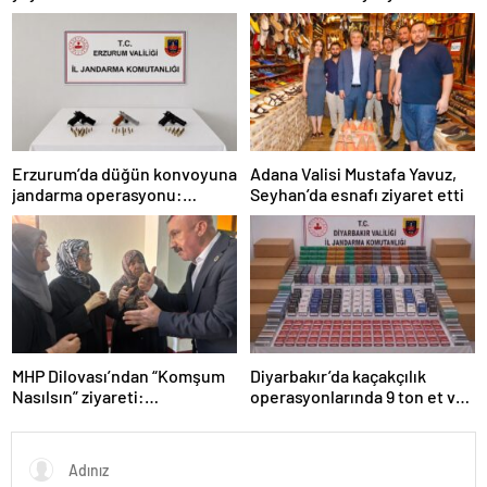
Kuvvetleri Komutanı
açıklaması: “Herkes kazandı”
Orgeneral Rafet Dalkıran
Erzurum’da düğün konvoyuna
Adana Valisi Mustafa Yavuz,
jandarma operasyonu:
Seyhan’da esnafı ziyaret etti
Silahlar ele geçirildi, ağır
cezalar kesildi
MHP Dilovası’ndan “Komşum
Diyarbakır’da kaçakçılık
Nasılsın” ziyareti:
operasyonlarında 9 ton et ve
“Siyasetimizin merkezinde
binlerce paket sigara ele
insan var”
geçirildi