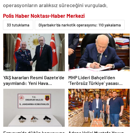
operasyonların aralıksız süreceğini vurguladı.
Polis Haber Noktası-Haber Merkezi
33 tutuklama
Diyarbakır’da narkotik operasyonu: 110 yakalama
YAŞ kararları Resmi Gazete’de
MHP Lideri Bahçeli’den
yayımlandı: Yeni Hava
‘Terörsüz Türkiye’ yasası
Kuvvetleri Komutanı
açıklaması: “Herkes kazandı”
Orgeneral Rafet Dalkıran
Erzurum’da düğün konvoyuna
Adana Valisi Mustafa Yavuz,