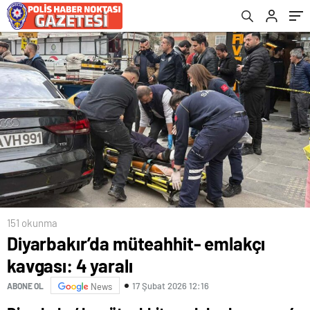
151 okunma
Diyarbakır’da müteahhit- emlakçı
kavgası: 4 yaralı
17 Şubat 2026 12:16
ABONE OL
News