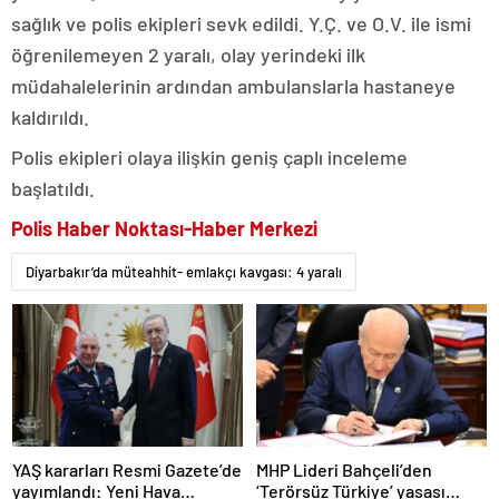
sağlık ve polis ekipleri sevk edildi. Y.Ç. ve O.V. ile ismi
öğrenilemeyen 2 yaralı, olay yerindeki ilk
müdahalelerinin ardından ambulanslarla hastaneye
kaldırıldı.
Polis ekipleri olaya ilişkin geniş çaplı inceleme
başlatıldı.
Polis Haber Noktası-Haber Merkezi
Diyarbakır’da müteahhit- emlakçı kavgası: 4 yaralı
YAŞ kararları Resmi Gazete’de
MHP Lideri Bahçeli’den
yayımlandı: Yeni Hava
‘Terörsüz Türkiye’ yasası