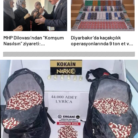
MHP Dilovası’ndan “Komşum
Diyarbakır’da kaçakçılık
Nasılsın” ziyareti:
operasyonlarında 9 ton et ve
“Siyasetimizin merkezinde
binlerce paket sigara ele
insan var”
geçirildi