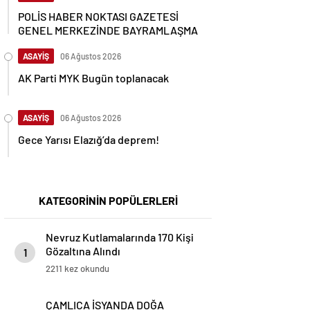
POLİS HABER NOKTASI GAZETESİ
GENEL MERKEZİNDE BAYRAMLAŞMA
ASAYİŞ
06 Ağustos 2026
AK Parti MYK Bugün toplanacak
ASAYİŞ
06 Ağustos 2026
Gece Yarısı Elazığ’da deprem!
KATEGORİNİN POPÜLERLERİ
Nevruz Kutlamalarında 170 Kişi
Gözaltına Alındı
1
2211 kez okundu
ÇAMLICA İSYANDA DOĞA