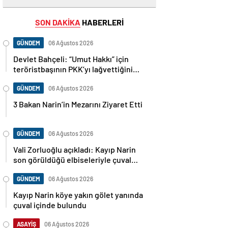
SON DAKİKA
HABERLERİ
GÜNDEM
06 Ağustos 2026
Devlet Bahçeli: “Umut Hakkı” için
teröristbaşının PKK’yı lağvettiğini
haykırması şart
GÜNDEM
06 Ağustos 2026
3 Bakan Narin’in Mezarını Ziyaret Etti
GÜNDEM
06 Ağustos 2026
Vali Zorluoğlu açıkladı: Kayıp Narin
son görüldüğü elbiseleriyle çuval
içinde bulundu
GÜNDEM
06 Ağustos 2026
Kayıp Narin köye yakın gölet yanında
çuval içinde bulundu
ASAYİŞ
06 Ağustos 2026