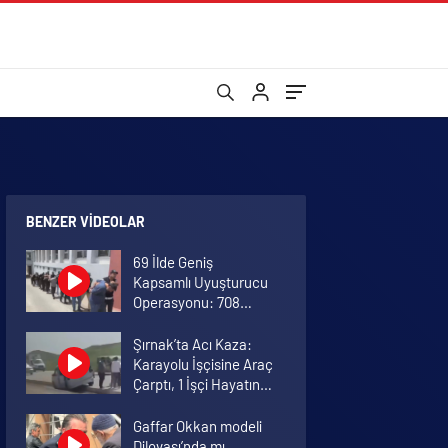
BENZER VIDEOLAR
69 İlde Geniş
Kapsamlı Uyuşturucu
Operasyonu: 708
Kilogram Madde ve 3
Milyona Yakın Hap Ele
Şırnak’ta Acı Kaza:
Geçirildi
Karayolu İşçisine Araç
Çarptı, 1 İşçi Hayatını
Kaybetti
Gaffar Okkan modeli
Dilovası’nda mı