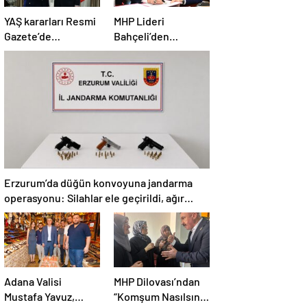
YAŞ kararları Resmi
MHP Lideri
Gazete’de
Bahçeli’den
yayımlandı: Yeni
‘Terörsüz Türkiye’
Hava Kuvvetleri
yasası açıklaması:
Komutanı
“Herkes kazandı”
Orgeneral Rafet
Dalkıran
Erzurum’da düğün konvoyuna jandarma
operasyonu: Silahlar ele geçirildi, ağır
cezalar kesildi
Adana Valisi
MHP Dilovası’ndan
Mustafa Yavuz,
“Komşum Nasılsın”