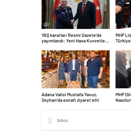
YAŞ kararları Resmi Gazete’de
MHP Lid
yayımlandı: Yeni Hava Kuvvetleri
Türkiye
Komutanı Orgeneral Rafet
“Herkes
Dalkıran
Adana Valisi Mustafa Yavuz,
MHP Di
Seyhan’da esnafı ziyaret etti
Nasılsın
merkezi