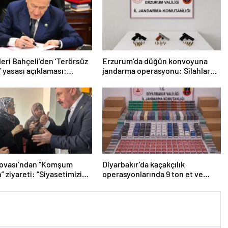
eri Bahçeli’den ‘Terörsüz
Erzurum’da düğün konvoyuna
’ yasası açıklaması:
jandarma operasyonu: Silahlar
 kazandı”
ele geçirildi, ağır cezalar kesildi
lovası’ndan “Komşum
Diyarbakır’da kaçakçılık
” ziyareti: “Siyasetimizin
operasyonlarında 9 ton et ve
nde insan var”
binlerce paket sigara ele geçirildi