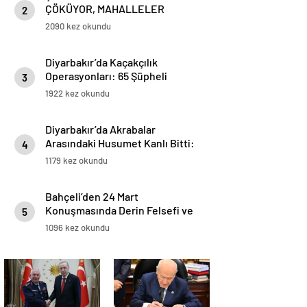
ÇÖKÜYOR, MAHALLELER
2
AYAKTA”
2090 kez okundu
Diyarbakır’da Kaçakçılık
Operasyonları: 65 Şüpheli
3
Yakalandı
1922 kez okundu
Diyarbakır’da Akrabalar
Arasındaki Husumet Kanlı Bitti:
4
21 Yaşında Genç Adam Hayatını
1179 kez okundu
Kaybetti
Bahçeli’den 24 Mart
Konuşmasında Derin Felsefi ve
5
Stratejik Vizyon: “İnsan
1096 kez okundu
Eylemlerinden Sorumludur”