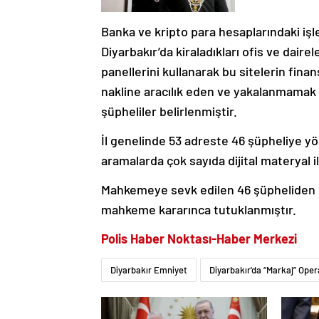
Banka ve kripto para hesaplarındaki iş
Diyarbakır’da kiraladıkları ofis ve dairel
panellerini kullanarak bu sitelerin finan
nakline aracılık eden ve yakalanmamak am
şüpheliler belirlenmiştir.
İl genelinde 53 adreste 46 şüpheliye y
aramalarda çok sayıda dijital materyal ile
Mahkemeye sevk edilen 46 şüpheliden 25’i
mahkeme kararınca tutuklanmıştır.
Polis Haber Noktası-Haber Merkezi
Diyarbakır Emniyet
Diyarbakır'da “Markaj” Ope