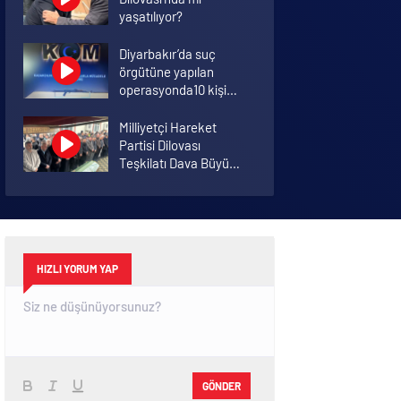
yaşatılıyor?
Diyarbakır’da suç
örgütüne yapılan
operasyonda10 kişi
tutuklandı
Milliyetçi Hareket
Partisi Dilovası
Teşkilatı Dava Büyüğü
Sait AYAZ’ı Son
Yolculuğuna Uğurladı
Diyarbakır’da kayıp
kadının cansız bedeni
bulundu
HIZLI YORUM YAP
GÖNDER