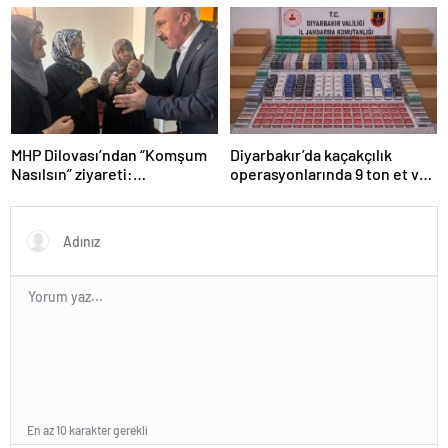
Silahlar ele geçirildi, ağır
cezalar kesildi
MHP Dilovası’ndan “Komşum
Diyarbakır’da kaçakçılık
Nasılsın” ziyareti:
operasyonlarında 9 ton et ve
“Siyasetimizin merkezinde
binlerce paket sigara ele
insan var”
geçirildi
En az 10 karakter gerekli