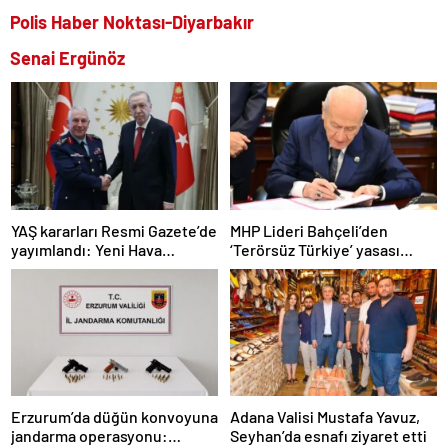
Polis Haber Noktası-Diyarbakır
Senai Ergünöz
YAŞ kararları Resmi Gazete’de
MHP Lideri Bahçeli’den
yayımlandı: Yeni Hava
‘Terörsüz Türkiye’ yasası
Kuvvetleri Komutanı
açıklaması: “Herkes kazandı”
Orgeneral Rafet Dalkıran
Erzurum’da düğün konvoyuna
Adana Valisi Mustafa Yavuz,
jandarma operasyonu:
Seyhan’da esnafı ziyaret etti