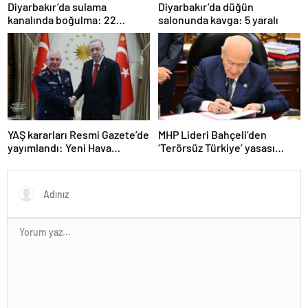
Diyarbakır’da sulama
Diyarbakır’da düğün
kanalında boğulma: 22
salonunda kavga: 5 yaralı
yaşındaki genç hayatını
kaybetti
YAŞ kararları Resmi Gazete’de
MHP Lideri Bahçeli’den
yayımlandı: Yeni Hava
‘Terörsüz Türkiye’ yasası
Kuvvetleri Komutanı
açıklaması: “Herkes kazandı”
Orgeneral Rafet Dalkıran