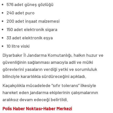
576 adet güneş gözlüğü
240 adet puro
200 adet inşaat malzemesi
150 adet elektronik sigara
33 adet elektronik eşya
10 litre viski
Diyarbakır İl Jandarma Komutanlığı, halkın huzur ve
güvenliğinin sağlanması amacıyla adli ve mülki
görevlerini yasaların verdiği yetki ve sorumluluk
bilinciyle kararlılıkla sürdüreceğini açıkladı.
Kaçakçılıkla mücadelede “sıfır tolerans” ilkesiyle
hareket eden jandarma ekiplerinin çalışmalarının
aralıksız devam edeceği belirtildi.
Polis Haber Noktası-Haber Merkezi