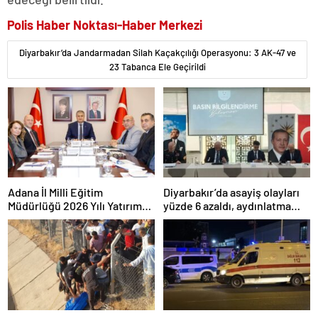
Polis Haber Noktası-Haber Merkezi
Diyarbakır’da Jandarmadan Silah Kaçakçılığı Operasyonu: 3 AK-47 ve
23 Tabanca Ele Geçirildi
Adana İl Milli Eğitim
Diyarbakır’da asayiş olayları
Müdürlüğü 2026 Yılı Yatırım
yüzde 6 azaldı, aydınlatma
Programı değerlendirildi
oranı yüzde 98’e yükseldi