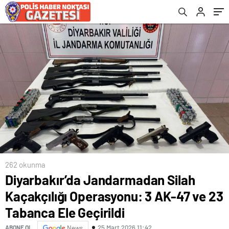
Geçirildi
Esrar Ele Geçirildi
Kaçak Ürün Ele Geçirildi
262 okunma
Diyarbakır’da Jandarmadan Silah
Kaçakçılığı Operasyonu: 3 AK-47 ve 23
Tabanca Ele Geçirildi
25 Mart 2026 11:42
ABONE OL
News