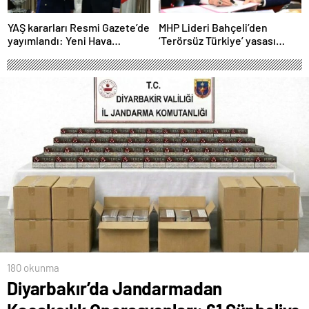
YAŞ kararları Resmi Gazete’de
MHP Lideri Bahçeli’den
yayımlandı: Yeni Hava
‘Terörsüz Türkiye’ yasası
Kuvvetleri Komutanı
açıklaması: “Herkes kazandı”
Orgeneral Rafet Dalkıran
180 okunma
Diyarbakır’da Jandarmadan