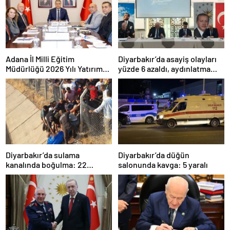
Adana İl Milli Eğitim
Diyarbakır’da asayiş olayları
Müdürlüğü 2026 Yılı Yatırım
yüzde 6 azaldı, aydınlatma
Programı değerlendirildi
oranı yüzde 98’e yükseldi
Diyarbakır’da sulama
Diyarbakır’da düğün
kanalında boğulma: 22
salonunda kavga: 5 yaralı
yaşındaki genç hayatını
kaybetti