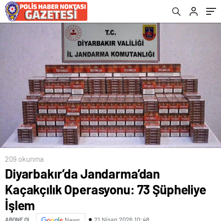
209 okunma
Diyarbakır’da Jandarma’dan
Kaçakçılık Operasyonu: 73 Şüpheliye
İşlem
21 Nisan 2026 10:48
ABONE OL
News