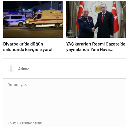
oranı yüzde 98’e yükseldi
yaşındaki genç hayatını
kaybetti
Diyarbakır’da düğün
YAŞ kararları Resmi Gazete’de
salonunda kavga: 5 yaralı
yayımlandı: Yeni Hava
Kuvvetleri Komutanı
Orgeneral Rafet Dalkıran
En az 10 karakter gerekli