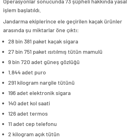
Operasyonlar sonucunda 73 şüpheli hakkında yasal
işlem başlatıldı.
Jandarma ekiplerince ele geçirilen kaçak ürünler
arasında şu miktarlar öne çıktı:
28 bin 381 paket kaçak sigara
27 bin 751 paket ısıtılmış tütün mamulü
9 bin 720 adet güneş gözlüğü
1.844 adet puro
291 kilogram nargile tütünü
196 adet elektronik sigara
140 adet kol saati
126 adet termos
11 adet cep telefonu
2 kilogram açık tütün