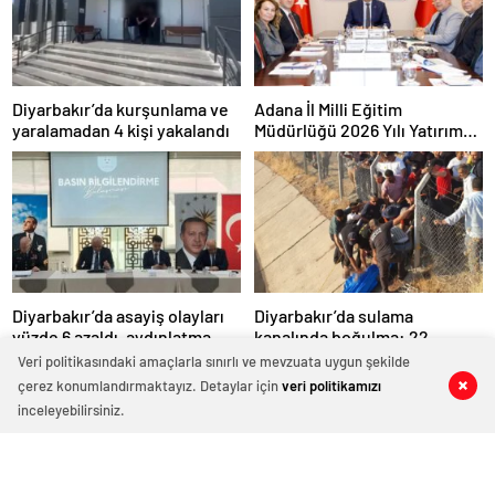
Diyarbakır’da kurşunlama ve
Adana İl Milli Eğitim
yaralamadan 4 kişi yakalandı
Müdürlüğü 2026 Yılı Yatırım
Programı değerlendirildi
Diyarbakır’da asayiş olayları
Diyarbakır’da sulama
yüzde 6 azaldı, aydınlatma
kanalında boğulma: 22
oranı yüzde 98’e yükseldi
yaşındaki genç hayatını
Veri politikasındaki amaçlarla sınırlı ve mevzuata uygun şekilde
kaybetti
çerez konumlandırmaktayız. Detaylar için
veri politikamızı
inceleyebilirsiniz.