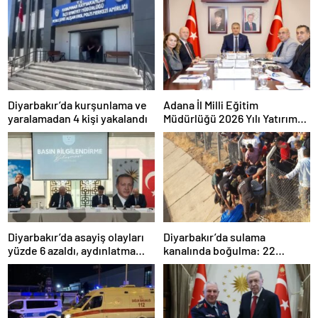
Diyarbakır’da kurşunlama ve
Adana İl Milli Eğitim
yaralamadan 4 kişi yakalandı
Müdürlüğü 2026 Yılı Yatırım
Programı değerlendirildi
Diyarbakır’da asayiş olayları
Diyarbakır’da sulama
yüzde 6 azaldı, aydınlatma
kanalında boğulma: 22
oranı yüzde 98’e yükseldi
yaşındaki genç hayatını
kaybetti