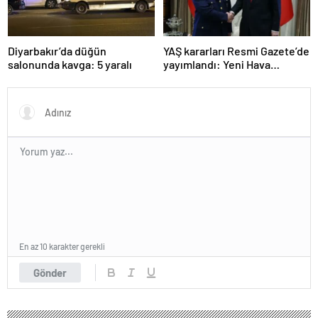
Diyarbakır’da düğün
YAŞ kararları Resmi Gazete’de
salonunda kavga: 5 yaralı
yayımlandı: Yeni Hava
Kuvvetleri Komutanı
Orgeneral Rafet Dalkıran
En az 10 karakter gerekli
Gönder