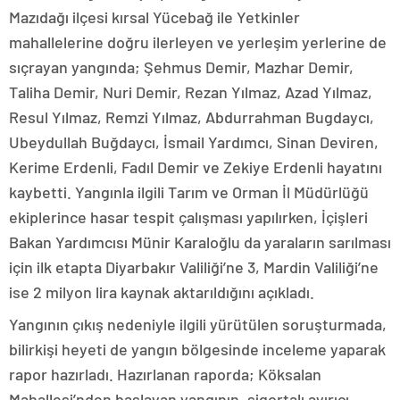
Mazıdağı ilçesi kırsal Yücebağ ile Yetkinler
mahallelerine doğru ilerleyen ve yerleşim yerlerine de
sıçrayan yangında; Şehmus Demir, Mazhar Demir,
Taliha Demir, Nuri Demir, Rezan Yılmaz, Azad Yılmaz,
Resul Yılmaz, Remzi Yılmaz, Abdurrahman Bugdaycı,
Ubeydullah Buğdaycı, İsmail Yardımcı, Sinan Deviren,
Kerime Erdenli, Fadıl Demir ve Zekiye Erdenli hayatını
kaybetti. Yangınla ilgili Tarım ve Orman İl Müdürlüğü
ekiplerince hasar tespit çalışması yapılırken, İçişleri
Bakan Yardımcısı Münir Karaloğlu da yaraların sarılması
için ilk etapta Diyarbakır Valiliği’ne 3, Mardin Valiliği’ne
ise 2 milyon lira kaynak aktarıldığını açıkladı.
Yangının çıkış nedeniyle ilgili yürütülen soruşturmada,
bilirkişi heyeti de yangın bölgesinde inceleme yaparak
rapor hazırladı. Hazırlanan raporda; Köksalan
Mahallesi’nden başlayan yangının, sigortalı ayırıcı