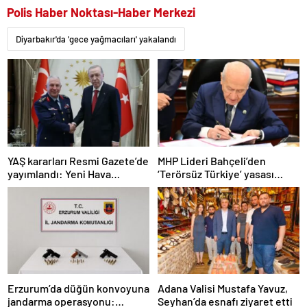
Polis Haber Noktası-Haber Merkezi
Diyarbakır'da 'gece yağmacıları' yakalandı
YAŞ kararları Resmi Gazete’de
MHP Lideri Bahçeli’den
yayımlandı: Yeni Hava
‘Terörsüz Türkiye’ yasası
Kuvvetleri Komutanı
açıklaması: “Herkes kazandı”
Orgeneral Rafet Dalkıran
Erzurum’da düğün konvoyuna
Adana Valisi Mustafa Yavuz,
jandarma operasyonu:
Seyhan’da esnafı ziyaret etti