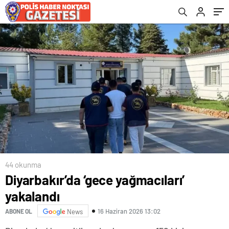
44 okunma
Diyarbakır’da ‘gece yağmacıları’
yakalandı
16 Haziran 2026 13:02
ABONE OL
News