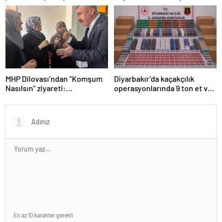
Silahlar ele geçirildi, ağır
cezalar kesildi
MHP Dilovası’ndan “Komşum
Diyarbakır’da kaçakçılık
Nasılsın” ziyareti:
operasyonlarında 9 ton et ve
“Siyasetimizin merkezinde
binlerce paket sigara ele
insan var”
geçirildi
En az 10 karakter gerekli