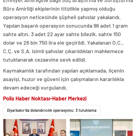
Emniyet Amirliğine bağlı Suç Araştırma ve Soruşturma
Büro Amirliği ekiplerinin titizlikle yapmış olduğu
operasyon neticesinde şüpheli şahıslar yakalandı.
Yapılan başarılı operasyon sonucunda 96 adet 1 gram
sahte altın, 3 adet 22 ayar sahte bilezik, sahte 150
dolar ve 26 bin 750 lira ele geçirildi. Yakalanan O.C.,
C.Ç. ve S.A. isimli şahıslar çıkarıldıkları mahkemece
tutuklanarak cezaevine sevk edildi.
Kaymakamlık tarafından yapılan açıklamada, ilçenin
asayişi, huzur ve güveni için çalışmaların kararlılıkla
devam edeceği vurgulandı.
Polis Haber Noktası-Haber Merkezi
Diyarbakır’da dolandırıcılık operasyonu: 3 tutuklama