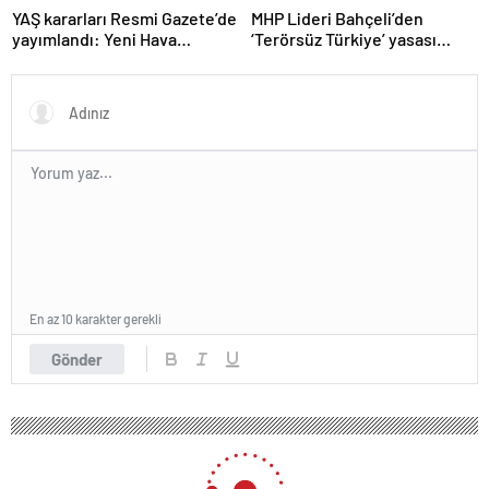
YAŞ kararları Resmi Gazete’de
MHP Lideri Bahçeli’den
yayımlandı: Yeni Hava
‘Terörsüz Türkiye’ yasası
Kuvvetleri Komutanı
açıklaması: “Herkes kazandı”
Orgeneral Rafet Dalkıran
En az 10 karakter gerekli
Gönder