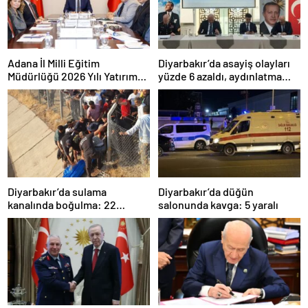
Adana İl Milli Eğitim
Diyarbakır’da asayiş olayları
Müdürlüğü 2026 Yılı Yatırım
yüzde 6 azaldı, aydınlatma
Programı değerlendirildi
oranı yüzde 98’e yükseldi
Diyarbakır’da sulama
Diyarbakır’da düğün
kanalında boğulma: 22
salonunda kavga: 5 yaralı
yaşındaki genç hayatını
kaybetti