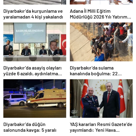
Diyarbakır’da kurşunlama ve
Adana İl Milli Eğitim
yaralamadan 4 kişi yakalandı
Müdürlüğü 2026 Yılı Yatırım
Programı değerlendirildi
Diyarbakır’da asayiş olayları
Diyarbakır’da sulama
yüzde 6 azaldı, aydınlatma
kanalında boğulma: 22
oranı yüzde 98’e yükseldi
yaşındaki genç hayatını
kaybetti
Diyarbakır’da düğün
YAŞ kararları Resmi Gazete’de
salonunda kavga: 5 yaralı
yayımlandı: Yeni Hava
Kuvvetleri Komutanı