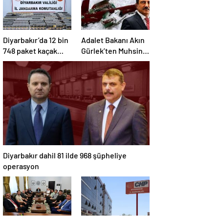
Diyarbakır’da 12 bin
Adalet Bakanı Akın
748 paket kaçak
Gürlek’ten Muhsin
sigaraya el konuldu
Yazıcıoğlu
Soruşturması
Açıklaması: 25 Kişi
Gözaltında
Diyarbakır dahil 81 ilde 968 şüpheliye
operasyon