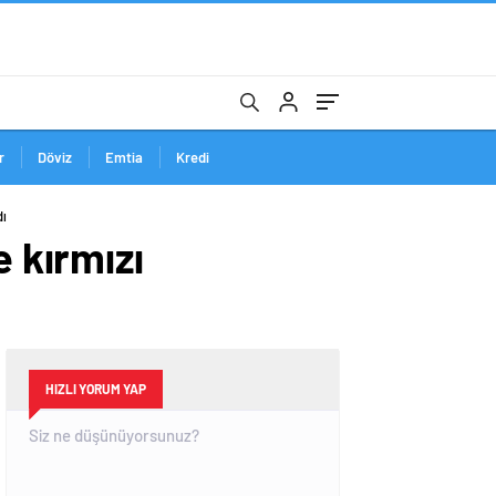
r
Döviz
Emtia
Kredi
dı
e kırmızı
HIZLI YORUM YAP