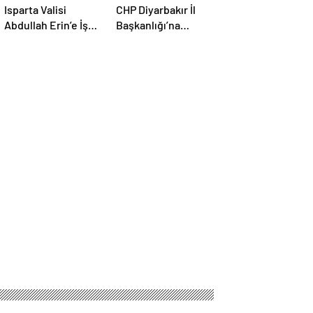
Isparta Valisi
CHP Diyarbakır İl
Abdullah Erin’e İş
Başkanlığı’na
Dünyası ve STK
atanan isim belli
Temsilcilerinden
oldu
Ziyaret