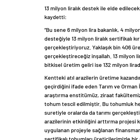
13 milyon liralık destek ile elde edilecek
kaydetti:
“Bu sene 6 milyon lira bakanlık, 4 milyon
desteğiyle 13 milyon liralık sertifikalı 
gerçekleştiriyoruz. Yaklaşık bin 406 ür
gerçekleştireceğiz inşallah. 13 milyon 
bitkisel üretim geliri ise 132 milyon lirad
Kentteki atıl arazilerin üretime kazandı
geçirdiğini ifade eden Tarım ve Orman İ
araştırma enstitümüz, ziraat fakültemiz
tohum tescil edilmiştir. Bu tohumluk 
suretiyle oralarda da tarımı gerçekleşt
arazilerinin etkinliğini arttırma projesi
uygulanan projeyle sağlanan finansmanı
sertifikalı tohumları üreticilerimizle bi