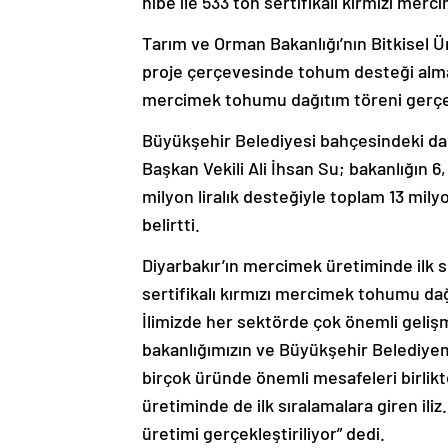
hibe ile 533 ton sertifikalı kırmızı mer
Tarım ve Orman Bakanlığı’nın Bitkisel 
proje çerçevesinde tohum desteği almay
mercimek tohumu dağıtım töreni gerçe
Büyükşehir Belediyesi bahçesindeki da
Başkan Vekili Ali İhsan Su; bakanlığın 6,
milyon liralık desteğiyle toplam 13 milyo
belirtti.
Diyarbakır’ın mercimek üretiminde ilk sır
sertifikalı kırmızı mercimek tohumu da
İlimizde her sektörde çok önemli geliş
bakanlığımızın ve Büyükşehir Belediyemiz
birçok üründe önemli mesafeleri birlikte
üretiminde de ilk sıralamalara giren ili
üretimi gerçekleştiriliyor” dedi.