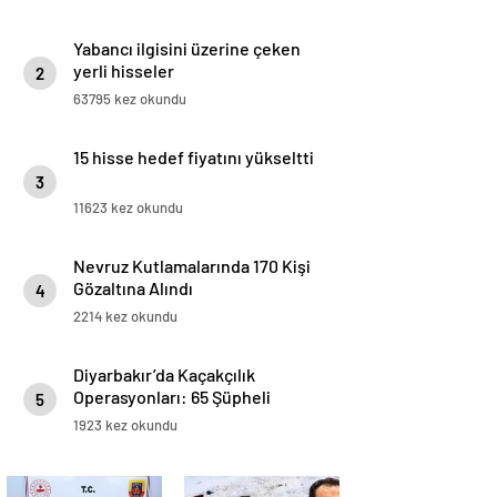
Yabancı ilgisini üzerine çeken
yerli hisseler
2
63795 kez okundu
15 hisse hedef fiyatını yükseltti
3
11623 kez okundu
Nevruz Kutlamalarında 170 Kişi
Gözaltına Alındı
4
2214 kez okundu
Diyarbakır’da Kaçakçılık
Operasyonları: 65 Şüpheli
5
Yakalandı
1923 kez okundu