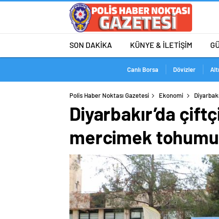
SON DAKİKA
KÜNYE & İLETİŞİM
G
Canlı Borsa
Dövizler
Alt
Polis Haber Noktası Gazetesi
Ekonomi
Diyarbak
Diyarbakır’da çiftç
mercimek tohumu 