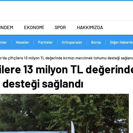
ÜNDEM
EKONOMİ
SPOR
HAKKIMIZDA
ınlar
Hisseler
Pariteler
Kritoparalar
Borsa
Diğer Haberle
ır’da çiftçilere 13 milyon TL değerinde kırmızı mercimek tohumu desteği sağlan
ilere 13 milyon TL değerind
desteği sağlandı