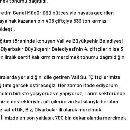
cimek tohumu dağıtıldı.
Üretim Genel Müdürlüğü bütçesiyle hayata geçirilen
a hak kazanan bin 406 çiftçiye 533 ton kırmızı
kleşti.
ğıtım töreninde konuşan Vali ve Büyükşehir Belediyesi
 Diyarbakır Büyükşehir Belediyesi’nin 4, çiftçilerin ise 3
n liralık sertifikalı kırmızı mercimek tohumu dağıtıldığını
alarda yer aldığını dile getiren Vali Su, “Çiftçilerimize
ğıtımı gerçekleştireceğiz. Her zaman ifade ediyorum.
meleri birlikte yaşıyoruz ve yapıyoruz. Tarım sektöründe
in destekleriyle, çiftçilerimizin katkılarıyla beraber
 kat ettik. Biz, Diyarbakır ili olarak mercimek
z. İlimizde en son yaklaşık 700 bin dekar alanda mercimek