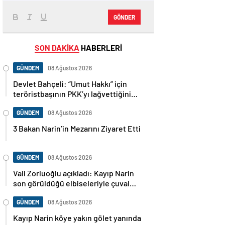
GÖNDER
SON DAKİKA
HABERLERİ
GÜNDEM
08 Ağustos 2026
Devlet Bahçeli: “Umut Hakkı” için
teröristbaşının PKK’yı lağvettiğini
haykırması şart
GÜNDEM
08 Ağustos 2026
3 Bakan Narin’in Mezarını Ziyaret Etti
GÜNDEM
08 Ağustos 2026
Vali Zorluoğlu açıkladı: Kayıp Narin
son görüldüğü elbiseleriyle çuval
içinde bulundu
GÜNDEM
08 Ağustos 2026
Kayıp Narin köye yakın gölet yanında