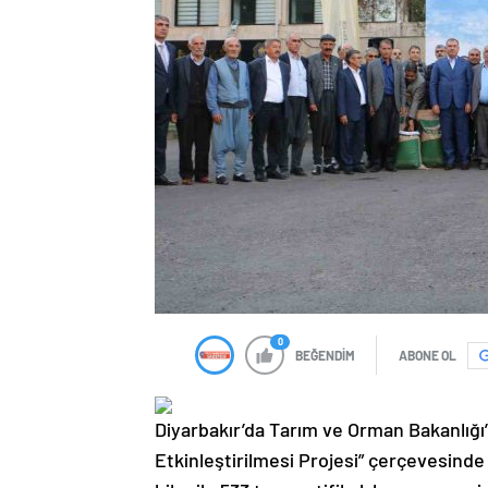
0
BEĞENDİM
ABONE OL
Diyarbakır’da Tarım ve Orman Bakanlığı’
Etkinleştirilmesi Projesi” çerçevesind