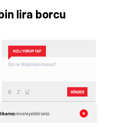
bin lira borcu
HIZLI YORUM YAP
GÖNDER
SON DAKİKA
HABERLERİ
itikamızı
inceleyebilirsiniz.
GÜNDEM
08 Ağustos 2026
Devlet Bahçeli: “Umut Hakkı” için
teröristbaşının PKK’yı lağvettiğini