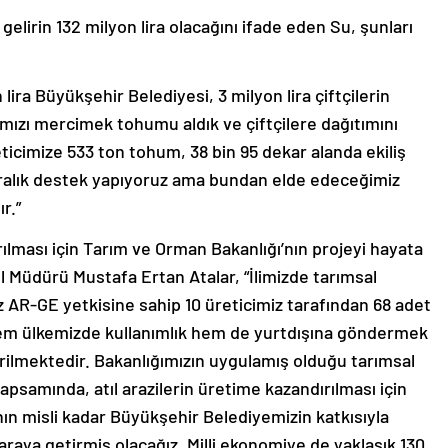
 gelirin 132 milyon lira olacağını ifade eden Su, şunları
 lira Büyükşehir Belediyesi, 3 milyon lira çiftçilerin
kırmızı mercimek tohumu aldık ve çiftçilere dağıtımını
eticimize 533 ton tohum, 38 bin 95 dekar alanda ekiliş
liralık destek yapıyoruz ama bundan elde edeceğimiz
ır.”
rılması için Tarım ve Orman Bakanlığı’nın projeyi hayata
l Müdürü Mustafa Ertan Atalar, “İlimizde tarımsal
 AR-GE yetkisine sahip 10 üreticimiz tarafından 68 adet
hem ülkemizde kullanımlık hem de yurtdışına göndermek
irilmektedir. Bakanlığımızın uygulamış olduğu tarımsal
 kapsamında, atıl arazilerin üretime kazandırılması için
n misli kadar Büyükşehir Belediyemizin katkısıyla
r araya getirmiş olacağız. Milli ekonomiye de yaklaşık 130