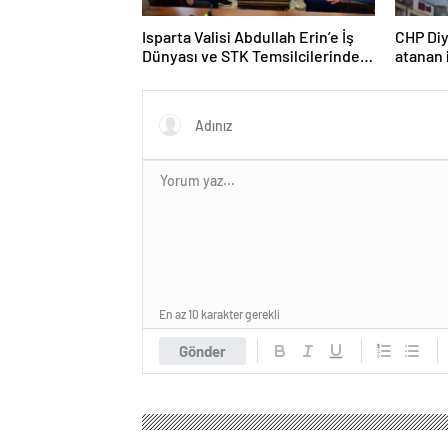
Isparta Valisi Abdullah Erin’e İş
CHP Diy
Dünyası ve STK Temsilcilerinden
atanan 
Ziyaret
En az 10 karakter gerekli
Gönder