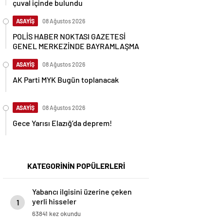
çuval içinde bulundu
ASAYİŞ
08 Ağustos 2026
POLİS HABER NOKTASI GAZETESİ
GENEL MERKEZİNDE BAYRAMLAŞMA
ASAYİŞ
08 Ağustos 2026
AK Parti MYK Bugün toplanacak
ASAYİŞ
08 Ağustos 2026
Gece Yarısı Elazığ’da deprem!
KATEGORİNİN POPÜLERLERİ
Yabancı ilgisini üzerine çeken
yerli hisseler
1
63841 kez okundu