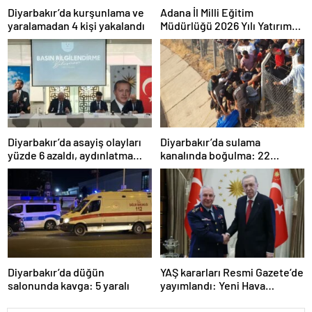
Diyarbakır’da kurşunlama ve
Adana İl Milli Eğitim
yaralamadan 4 kişi yakalandı
Müdürlüğü 2026 Yılı Yatırım
Programı değerlendirildi
Diyarbakır’da asayiş olayları
Diyarbakır’da sulama
yüzde 6 azaldı, aydınlatma
kanalında boğulma: 22
oranı yüzde 98’e yükseldi
yaşındaki genç hayatını
kaybetti
Diyarbakır’da düğün
YAŞ kararları Resmi Gazete’de
salonunda kavga: 5 yaralı
yayımlandı: Yeni Hava
Kuvvetleri Komutanı
Orgeneral Rafet Dalkıran