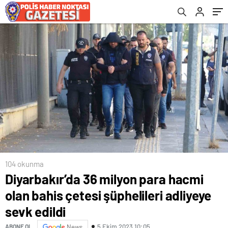
gözaltı
104 okunma
Diyarbakır’da 36 milyon para hacmi
olan bahis çetesi şüphelileri adliyeye
sevk edildi
5 Ekim 2023 10:05
ABONE OL
News