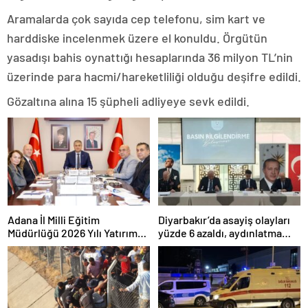
Aramalarda çok sayıda cep telefonu, sim kart ve
harddiske incelenmek üzere el konuldu. Örgütün
yasadışı bahis oynattığı hesaplarında 36 milyon TL’nin
üzerinde para hacmi/hareketliliği olduğu deşifre edildi.
Gözaltına alına 15 şüpheli adliyeye sevk edildi.
Adana İl Milli Eğitim
Diyarbakır’da asayiş olayları
Müdürlüğü 2026 Yılı Yatırım
yüzde 6 azaldı, aydınlatma
Programı değerlendirildi
oranı yüzde 98’e yükseldi