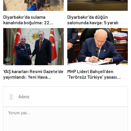
Diyarbakır’da sulama
Diyarbakır’da düğün
kanalında boğulma: 22
salonunda kavga: 5 yaralı
yaşındaki genç hayatını
kaybetti
YAŞ kararları Resmi Gazete’de
MHP Lideri Bahçeli’den
yayımlandı: Yeni Hava
‘Terörsüz Türkiye’ yasası
Kuvvetleri Komutanı
açıklaması: “Herkes kazandı”
Orgeneral Rafet Dalkıran