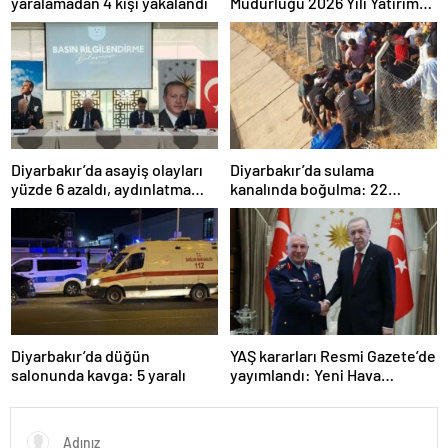
yaralamadan 4 kişi yakalandı
Müdürlüğü 2026 Yılı Yatırım
Programı değerlendirildi
Diyarbakır’da asayiş olayları
Diyarbakır’da sulama
yüzde 6 azaldı, aydınlatma
kanalında boğulma: 22
oranı yüzde 98’e yükseldi
yaşındaki genç hayatını
kaybetti
Diyarbakır’da düğün
YAŞ kararları Resmi Gazete’de
salonunda kavga: 5 yaralı
yayımlandı: Yeni Hava
Kuvvetleri Komutanı
Orgeneral Rafet Dalkıran