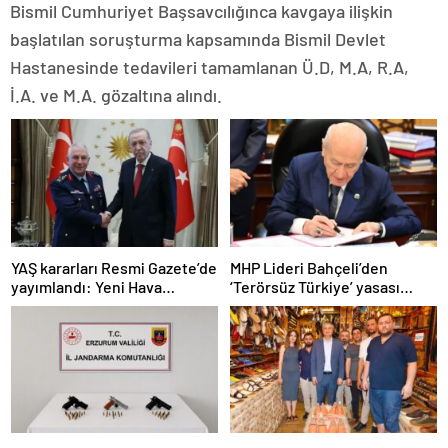
Bismil Cumhuriyet Başsavcılığınca kavgaya ilişkin
başlatılan soruşturma kapsamında Bismil Devlet
Hastanesinde tedavileri tamamlanan Ü.D, M.A, R.A,
İ.A. ve M.A. gözaltına alındı.
YAŞ kararları Resmi Gazete’de
MHP Lideri Bahçeli’den
yayımlandı: Yeni Hava
‘Terörsüz Türkiye’ yasası
Kuvvetleri Komutanı
açıklaması: “Herkes kazandı”
Orgeneral Rafet Dalkıran