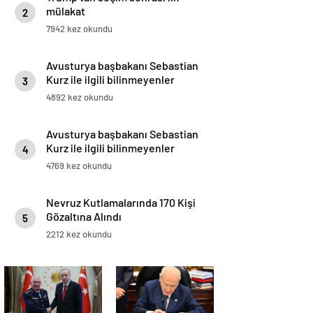
mülakat
2
7942 kez okundu
Avusturya başbakanı Sebastian
Kurz ile ilgili bilinmeyenler
3
4892 kez okundu
Avusturya başbakanı Sebastian
Kurz ile ilgili bilinmeyenler
4
4769 kez okundu
Nevruz Kutlamalarında 170 Kişi
Gözaltına Alındı
5
2212 kez okundu