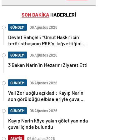
SON DAKİKA
HABERLERİ
GÜNDEM
06 Ağustos 2026
Devlet Bahçeli: “Umut Hakkı” için
teröristbaşının PKK’yı lağvettiğini
haykırması şart
GÜNDEM
06 Ağustos 2026
3 Bakan Narin’in Mezarını Ziyaret Etti
GÜNDEM
06 Ağustos 2026
Vali Zorluoğlu açıkladı: Kayıp Narin
son görüldüğü elbiseleriyle çuval
içinde bulundu
GÜNDEM
06 Ağustos 2026
Kayıp Narin köye yakın gölet yanında
çuval içinde bulundu
ASAYİŞ
06 Ağustos 2026