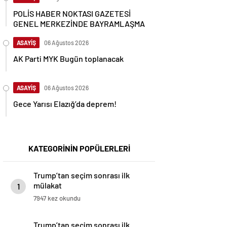
POLİS HABER NOKTASI GAZETESİ
GENEL MERKEZİNDE BAYRAMLAŞMA
ASAYİŞ
06 Ağustos 2026
AK Parti MYK Bugün toplanacak
ASAYİŞ
06 Ağustos 2026
Gece Yarısı Elazığ’da deprem!
KATEGORİNİN POPÜLERLERİ
Trump’tan seçim sonrası ilk
mülakat
1
7947 kez okundu
Trump’tan seçim sonrası ilk