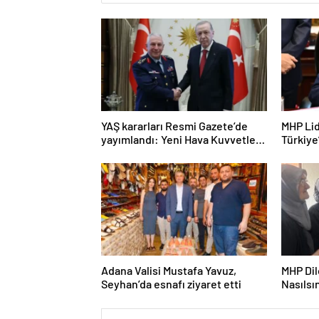
YAŞ kararları Resmi Gazete’de
MHP Lid
yayımlandı: Yeni Hava Kuvvetleri
Türkiye
Komutanı Orgeneral Rafet
“Herkes
Dalkıran
Adana Valisi Mustafa Yavuz,
MHP Di
Seyhan’da esnafı ziyaret etti
Nasılsın
merkezi