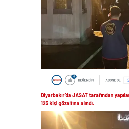
0
BEĞENDİM
ABONE OL
Diyarbakır’da JASAT tarafından yapıl
125 kişi gözaltına alındı.