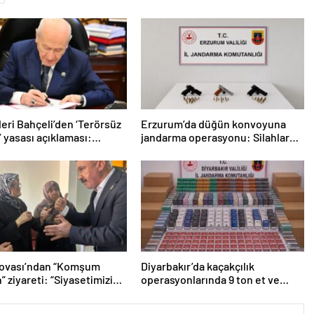
eri Bahçeli’den ‘Terörsüz
Erzurum’da düğün konvoyuna
’ yasası açıklaması:
jandarma operasyonu: Silahlar
 kazandı”
ele geçirildi, ağır cezalar kesildi
lovası’ndan “Komşum
Diyarbakır’da kaçakçılık
” ziyareti: “Siyasetimizin
operasyonlarında 9 ton et ve
nde insan var”
binlerce paket sigara ele geçirildi