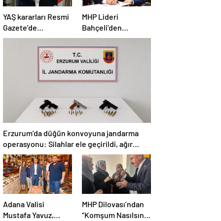
YAŞ kararları Resmi
MHP Lideri
Gazete’de
Bahçeli’den
yayımlandı: Yeni
‘Terörsüz Türkiye’
Hava Kuvvetleri
yasası açıklaması:
Komutanı
“Herkes kazandı”
Orgeneral Rafet
Dalkıran
Erzurum’da düğün konvoyuna jandarma
operasyonu: Silahlar ele geçirildi, ağır
cezalar kesildi
Adana Valisi
MHP Dilovası’ndan
Mustafa Yavuz,
“Komşum Nasılsın”