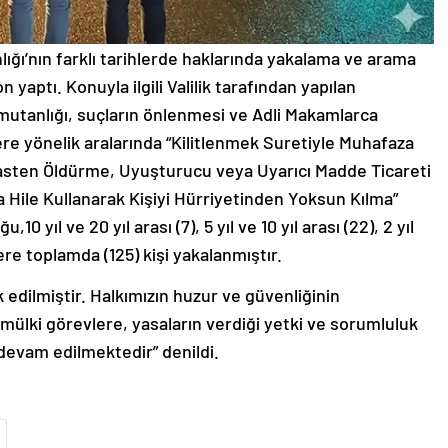
lığı’nın farklı tarihlerde haklarında yakalama ve arama
 yaptı. Konuyla ilgili Valilik tarafından yapılan
mutanlığı, suçların önlenmesi ve Adli Makamlarca
re yönelik aralarında “Kilitlenmek Suretiyle Muhafaza
 Kasten Öldürme, Uyuşturucu veya Uyarıcı Madde Ticareti
Hile Kullanarak Kişiyi Hürriyetinden Yoksun Kılma”
0 yıl ve 20 yıl arası (7), 5 yıl ve 10 yıl arası (22), 2 yıl
üzere toplamda (125) kişi yakalanmıştır.
 edilmiştir. Halkımızın huzur ve güvenliğinin
mülki görevlere, yasaların verdiği yetki ve sorumluluk
a devam edilmektedir” denildi.