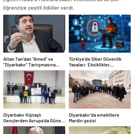
öğrenciye çeşitli ödüller verdi.
Altan Tan’dan “Amed” ve
Türkiye’de Siber Güvenlik
“Diyarbakır” Tartışmasına
Yasaları: Eksiklikler,
Sert Çıkış: “Kürtçe ve
Yanlışlıklar ve Acil Çözüm
Kürtlerle Direkt Alakası Yok”
Önerileri
Diyarbakır Kiptaşlı
Diyarbakır’da emeklilere
Gençlerden Avrupa’da Güneş
Mardin gezisi
Enerjisi Başarısı!