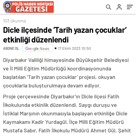
velileri bilgilendirdi
103 okunma
Dicle ilçesinde ’Tarih yazan çocuklar’
etkinliği düzenlendi
17 Ekim 2023 10:50
ABONE OL
News
Diyarbakır Valiliği himayesinde Büyükşehir Belediyesi
ve İl Millî Eğitim Müdürlüğü koordinasyonunda
başlatılan ’Tarih yazan çocuklar’ projesi, okuyan
çocuklarla buluşturulmaya devam ediyor.
Proje çerçevesinde Diyarbakır’ın Dicle ilçesi Fatih
İlkokulunda etkinlik düzenlendi. Saygı duruşu ve
İstiklal Marşının okunmasıyla başlayan etkinliğe Dicle
Kaymakamı Kadir Yurdagül, İlçe Milli Eğitim Müdürü
Mustafa Sabır, Fatih İlkokulu Müdürü Ahmet Gül, Şehit