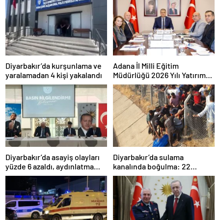
Diyarbakır’da kurşunlama ve
Adana İl Milli Eğitim
yaralamadan 4 kişi yakalandı
Müdürlüğü 2026 Yılı Yatırım
Programı değerlendirildi
Diyarbakır’da asayiş olayları
Diyarbakır’da sulama
yüzde 6 azaldı, aydınlatma
kanalında boğulma: 22
oranı yüzde 98’e yükseldi
yaşındaki genç hayatını
kaybetti