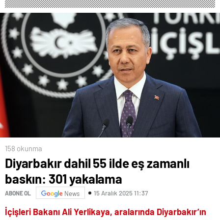
Orgeneral Rafet Dalkıran
158 okunma
Diyarbakır dahil 55 ilde eş zamanlı
baskın: 301 yakalama
15 Aralık 2025 11:37
ABONE OL
News
İçişleri Bakanı Ali Yerlikaya, aralarında Diyarbakır’ın