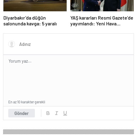
Diyarbakır’da düğün
YAŞ kararları Resmi Gazete’de
salonunda kavga: 5 yaralı
yayımlandı: Yeni Hava
Kuvvetleri Komutanı
Orgeneral Rafet Dalkıran
En az 10 karakter gerekli
Gönder