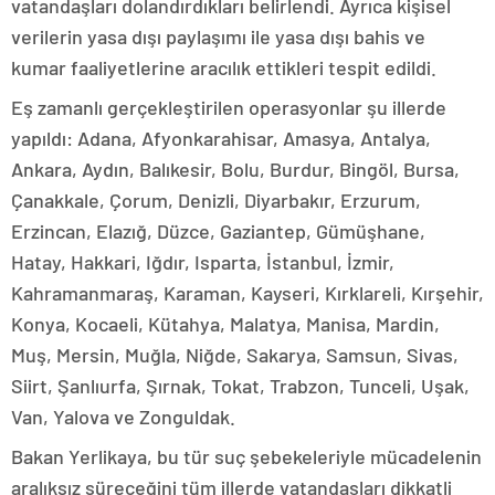
vatandaşları dolandırdıkları belirlendi. Ayrıca kişisel
verilerin yasa dışı paylaşımı ile yasa dışı bahis ve
kumar faaliyetlerine aracılık ettikleri tespit edildi.
Eş zamanlı gerçekleştirilen operasyonlar şu illerde
yapıldı: Adana, Afyonkarahisar, Amasya, Antalya,
Ankara, Aydın, Balıkesir, Bolu, Burdur, Bingöl, Bursa,
Çanakkale, Çorum, Denizli, Diyarbakır, Erzurum,
Erzincan, Elazığ, Düzce, Gaziantep, Gümüşhane,
Hatay, Hakkari, Iğdır, Isparta, İstanbul, İzmir,
Kahramanmaraş, Karaman, Kayseri, Kırklareli, Kırşehir,
Konya, Kocaeli, Kütahya, Malatya, Manisa, Mardin,
Muş, Mersin, Muğla, Niğde, Sakarya, Samsun, Sivas,
Siirt, Şanlıurfa, Şırnak, Tokat, Trabzon, Tunceli, Uşak,
Van, Yalova ve Zonguldak.
Bakan Yerlikaya, bu tür suç şebekeleriyle mücadelenin
aralıksız süreceğini tüm illerde vatandaşları dikkatli