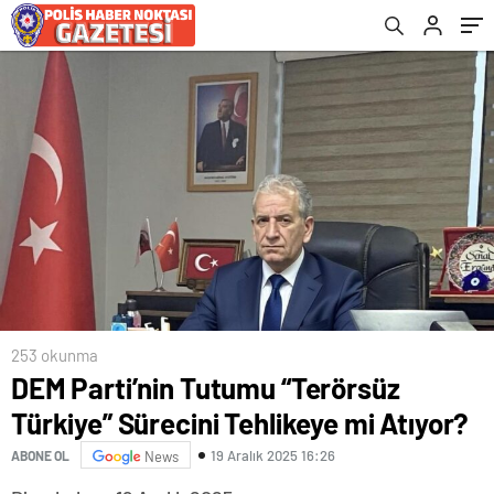
253 okunma
DEM Parti’nin Tutumu “Terörsüz
Türkiye” Sürecini Tehlikeye mi Atıyor?
19 Aralık 2025 16:26
ABONE OL
News