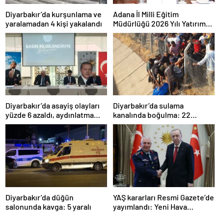
Diyarbakır’da kurşunlama ve
Adana İl Milli Eğitim
yaralamadan 4 kişi yakalandı
Müdürlüğü 2026 Yılı Yatırım
Programı değerlendirildi
Diyarbakır’da asayiş olayları
Diyarbakır’da sulama
yüzde 6 azaldı, aydınlatma
kanalında boğulma: 22
oranı yüzde 98’e yükseldi
yaşındaki genç hayatını
kaybetti
Diyarbakır’da düğün
YAŞ kararları Resmi Gazete’de
salonunda kavga: 5 yaralı
yayımlandı: Yeni Hava
Kuvvetleri Komutanı