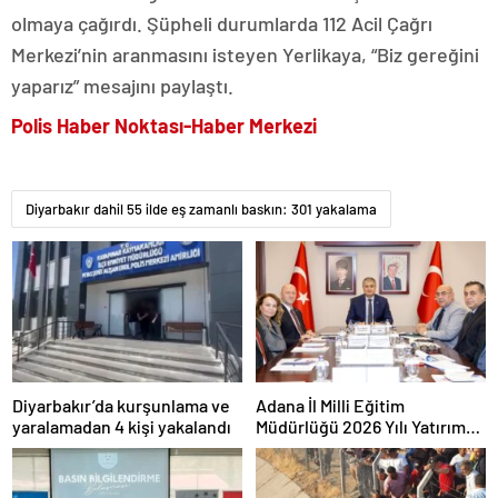
olmaya çağırdı. Şüpheli durumlarda 112 Acil Çağrı
Merkezi’nin aranmasını isteyen Yerlikaya, “Biz gereğini
yaparız” mesajını paylaştı.
Polis Haber Noktası-Haber Merkezi
Diyarbakır dahil 55 ilde eş zamanlı baskın: 301 yakalama
Diyarbakır’da kurşunlama ve
Adana İl Milli Eğitim
yaralamadan 4 kişi yakalandı
Müdürlüğü 2026 Yılı Yatırım
Programı değerlendirildi