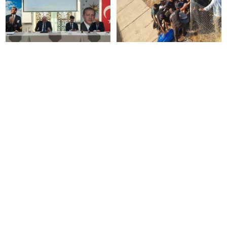
Diyarbakır’da asayiş olayları
Diyarbakır’da sulama
yüzde 6 azaldı, aydınlatma
kanalında boğulma: 22
oranı yüzde 98’e yükseldi
yaşındaki genç hayatını
kaybetti
Diyarbakır’da düğün
YAŞ kararları Resmi Gazete’de
salonunda kavga: 5 yaralı
yayımlandı: Yeni Hava
Kuvvetleri Komutanı
Orgeneral Rafet Dalkıran
Polis Haber Noktası Gazetesi