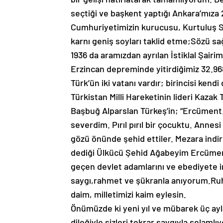
seçtiği ve başkent yaptığı Ankara’mıza 
Cumhuriyetimizin kurucusu, Kurtuluş S
karnı geniş soyları taklid etme;Sözü sa
1936 da aramızdan ayrılan İstiklal Şair
Erzincan depreminde yitirdiğimiz 32.96
Türk’ün iki vatanı vardır; birincisi kend
Türkistan Milli Hareketinin lideri Kaza
Başbuğ Alparslan Türkeş’in; “Ercüment… 
severdim. Pırıl pırıl bir çocuktu. Anne
gözü önünde şehid ettiler. Mezara indi
dediği Ülkücü Şehid Ağabeyim Ercüment 
geçen devlet adamlarını ve ebediyete i
saygı,rahmet ve şükranla anıyorum.Ruhl
daim, milletimizi kaim eylesin.
Önümüzde ki yeni yıl ve mübarek üç ayla
dileğiyle sizleri tekrar saygıyla selamlı