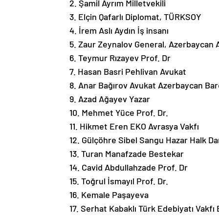
3. Elçin Qafarlı Diplomat, TÜRKSOY
4. İrem Aslı Aydın İş insanı
5. Zaur Zeynalov General, Azerbaycan 
6. Teymur Rızayev Prof. Dr
7. Hasan Basri Pehlivan Avukat
8. Anar Bağırov Avukat Azerbaycan Barol
9. Azad Ağayev Yazar
10. Mehmet Yüce Prof. Dr.
11. Hikmet Eren EKO Avrasya Vakfı
12. Gülçöhre Sibel Sangu Hazar Halk Da
13. Turan Manafzade Bestekar
14. Cavid Abdullahzade Prof. Dr
15. Toğrul İsmayıl Prof. Dr.
16. Kemale Paşayeva
17. Serhat Kabaklı Türk Edebiyatı Vakfı
18. Ufuk Tuzman Avrasya Yazarlar Birliğ