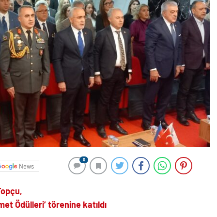
0
News
Topçu,
et Ödülleri’ törenine katıldı