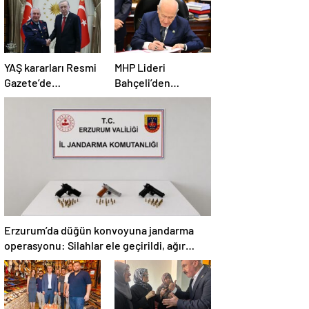
YAŞ kararları Resmi
MHP Lideri
Gazete’de
Bahçeli’den
yayımlandı: Yeni
‘Terörsüz Türkiye’
Hava Kuvvetleri
yasası açıklaması:
Komutanı
“Herkes kazandı”
Orgeneral Rafet
Dalkıran
Erzurum’da düğün konvoyuna jandarma
operasyonu: Silahlar ele geçirildi, ağır
cezalar kesildi