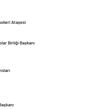
Askeri Ataşesi
ar Birliği Başkanı
nsları
 Başkanı
i Başkanı