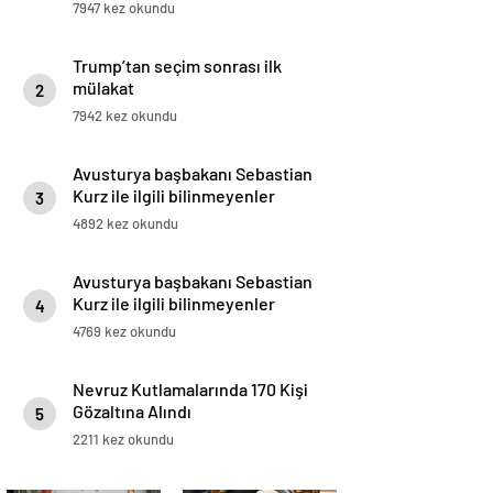
Trump’tan seçim sonrası ilk
mülakat
2
7942 kez okundu
Avusturya başbakanı Sebastian
Kurz ile ilgili bilinmeyenler
3
4892 kez okundu
Avusturya başbakanı Sebastian
Kurz ile ilgili bilinmeyenler
4
4769 kez okundu
Nevruz Kutlamalarında 170 Kişi
Gözaltına Alındı
5
2211 kez okundu