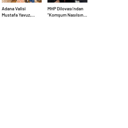
Adana Valisi
MHP Dilovası’ndan
Mustafa Yavuz,
“Komşum Nasılsın”
Seyhan’da esnafı
ziyareti:
ziyaret etti
“Siyasetimizin
merkezinde insan
var”