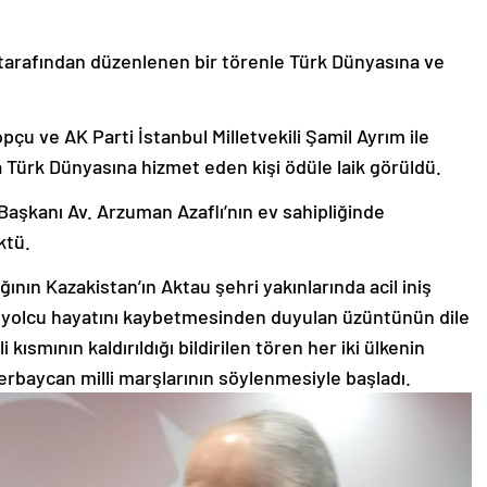
 tarafından düzenlenen bir törenle Türk Dünyasına ve
u ve AK Parti İstanbul Milletvekili Şamil Ayrım ile
 Türk Dünyasına hizmet eden kişi ödüle laik görüldü.
Başkanı Av. Arzuman Azaflı’nın ev sahipliğinde
ktü.
ının Kazakistan’ın Aktau şehri yakınlarında acil iniş
 yolcu hayatını kaybetmesinden duyulan üzüntünün dile
kısmının kaldırıldığı bildirilen tören her iki ülkenin
erbaycan milli marşlarının söylenmesiyle başladı.