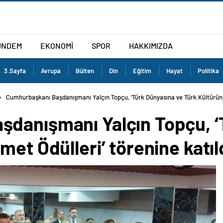
ÜNDEM
EKONOMİ
SPOR
HAKKIMIZDA
3.Sayfa
Avrupa
Bülten
Din
Eğitim
Hayat
Politika
Cumhurbaşkanı Başdanışmanı Yalçın Topçu, ‘Türk Dünyasına ve Türk Kültürüne 
danışmanı Yalçın Topçu, ‘
met Ödülleri’ törenine katıl