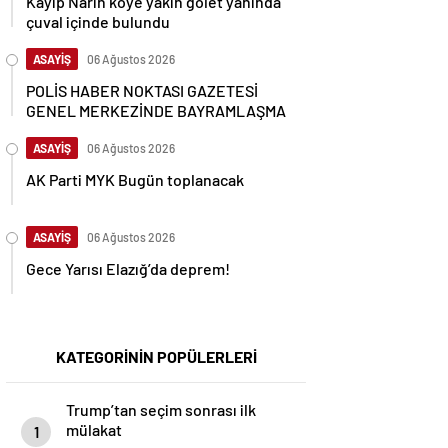
çuval içinde bulundu
ASAYİŞ
06 Ağustos 2026
POLİS HABER NOKTASI GAZETESİ
GENEL MERKEZİNDE BAYRAMLAŞMA
ASAYİŞ
06 Ağustos 2026
AK Parti MYK Bugün toplanacak
ASAYİŞ
06 Ağustos 2026
Gece Yarısı Elazığ’da deprem!
KATEGORİNİN POPÜLERLERİ
Trump’tan seçim sonrası ilk
mülakat
1
7947 kez okundu