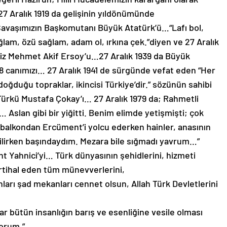
27 Aralık 1919 da gelişinin yıldönümünde
avaşımızın Başkomutanı Büyük Atatürk’ü…“Lafı bol,
ğlam, özü sağlam, adam ol, ırkına çek.”diyen ve 27 Aralık
imiz Mehmet Akif Ersoy’u…27 Aralık 1939 da Büyük
8 canımızı… 27 Aralık 1941 de sürgünde vefat eden “Her
i doğduğu topraklar, ikincisi Türkiye’dir.” sözünün sahibi
k Türkü Mustafa Çokay’ı… 27 Aralık 1979 da; Rahmetli
Aslan gibi bir yiğitti. Benim elimde yetişmişti; çok
si balkondan Ercüment’i yolcu ederken hainler, anasının
rilirken başındaydım. Mezara bile sığmadı yavrum…”
Yahnici’yi… Türk dünyasının şehidlerini, hizmeti
rtihal eden tüm münevverlerini,
arı şad mekanları cennet olsun, Allah Türk Devletlerini
r bütün insanlığın barış ve esenliğine vesile olması
yorum.”