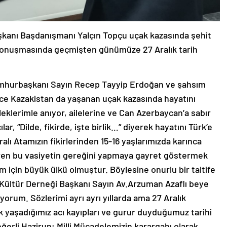
kanı Başdanışmanı Yalçın Topçu uçak kazasında şehit
 konuşmasında geçmişten günümüze 27 Aralık tarih
Cumhurbaşkanı Sayın Recep Tayyip Erdoğan ve şahsım
nce Kazakistan da yaşanan uçak kazasında hayatını
ileklerimle anıyor, ailelerine ve Can Azerbaycan’a sabır
lar, “Dilde, fikirde, işte birlik…” diyerek hayatını Türk’e
ralı Atamızın fikirlerinden 15-16 yaşlarımızda karınca
aren bu vasiyetin gereğini yapmaya gayret göstermek
çin büyük ülkü olmuştur. Böylesine onurlu bir taltife
e Kültür Derneği Başkanı Sayın Av.Arzuman Azaflı beye
orum. Sözlerimi ayrı ayrı yıllarda ama 27 Aralık
 yaşadığımız acı kayıpları ve gurur duyduğumuz tarihi
eğerli Hazirun; Milli Mücadelemizin karargahı olarak