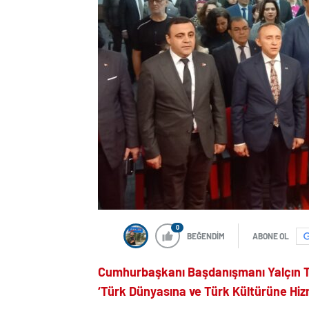
0
BEĞENDİM
ABONE OL
Cumhurbaşkanı Başdanışmanı Yalçın 
‘Türk Dünyasına ve Türk Kültürüne Hizm
HABER ; HÜSEYİN AKIN / ŞHA