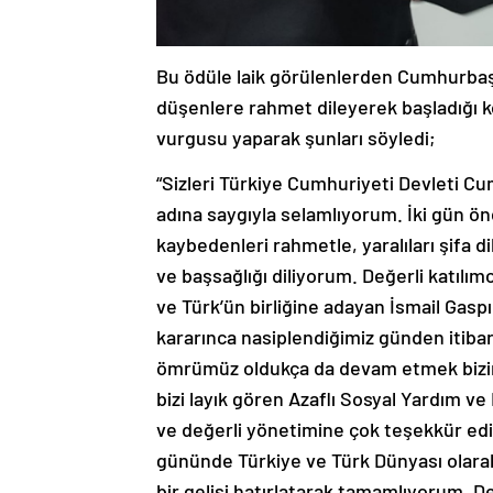
Bu ödüle laik görülenlerden Cumhurbaş
düşenlere rahmet dileyerek başladığı
vurgusu yaparak şunları söyledi;
“Sizleri Türkiye Cumhuriyeti Devleti 
adına saygıyla selamlıyorum. İki gün ö
kaybedenleri rahmetle, yaralıları şifa d
ve başsağlığı diliyorum. Değerli katılımcı
ve Türk’ün birliğine adayan İsmail Gaspı
kararınca nasiplendiğimiz günden itib
ömrümüz oldukça da devam etmek bizim i
bizi layık gören Azaflı Sosyal Yardım v
ve değerli yönetimine çok teşekkür ediy
gününde Türkiye ve Türk Dünyası olarak
bir gelişi hatırlatarak tamamlıyorum. D