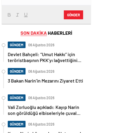
GÖNDER
SON DAKİKA
HABERLERİ
GÜNDEM
06 Ağustos 2026
Devlet Bahçeli: “Umut Hakkı” için
teröristbaşının PKK’yı lağvettiğini
haykırması şart
GÜNDEM
06 Ağustos 2026
3 Bakan Narin’in Mezarını Ziyaret Etti
GÜNDEM
06 Ağustos 2026
Vali Zorluoğlu açıkladı: Kayıp Narin
son görüldüğü elbiseleriyle çuval
içinde bulundu
GÜNDEM
06 Ağustos 2026
Kayıp Narin köye yakın gölet yanında