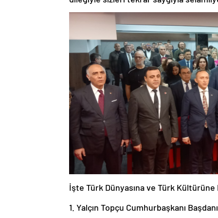
İşte Türk Dünyasına ve Türk Kültürüne hi
1. Yalçın Topçu Cumhurbaşkanı Başdan
2. Şamil Ayrım Milletvekili