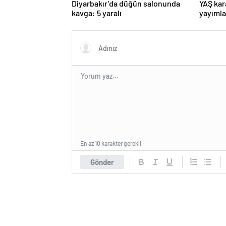
Diyarbakır’da düğün salonunda
YAŞ kar
kavga: 5 yaralı
yayımla
Komuta
Dalkıra
En az 10 karakter gerekli
Gönder