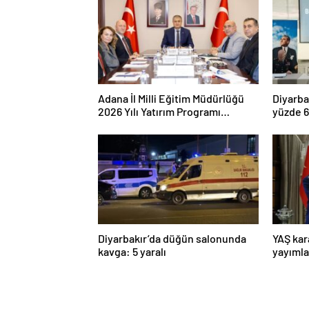
Adana İl Milli Eğitim Müdürlüğü
Diyarba
2026 Yılı Yatırım Programı
yüzde 6
değerlendirildi
yüzde 9
Diyarbakır’da düğün salonunda
YAŞ kar
kavga: 5 yaralı
yayımla
Komuta
Dalkıra