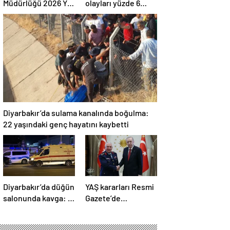
Müdürlüğü 2026 Yılı
olayları yüzde 6
Yatırım Programı
azaldı, aydınlatma
değerlendirildi
oranı yüzde 98’e
yükseldi
Diyarbakır’da sulama kanalında boğulma:
22 yaşındaki genç hayatını kaybetti
Diyarbakır’da düğün
YAŞ kararları Resmi
salonunda kavga: 5
Gazete’de
yaralı
yayımlandı: Yeni
Hava Kuvvetleri