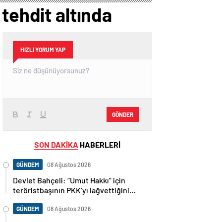
Komutanı
tehdit altında
Orgeneral Rafet
Dalkıran
HIZLI YORUM YAP
GÖNDER
SON DAKİKA
HABERLERİ
GÜNDEM
08 Ağustos 2026
Devlet Bahçeli: “Umut Hakkı” için
teröristbaşının PKK’yı lağvettiğini
haykırması şart
GÜNDEM
08 Ağustos 2026