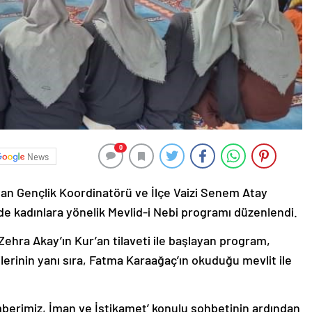
0
News
yan Gençlik Koordinatörü ve İlçe Vaizi Senem Atay
de kadınlara yönelik Mevlid-i Nebi programı düzenlendi.
Zehra Akay’ın Kur’an tilaveti ile başlayan program,
etilerinin yanı sıra, Fatma Karaağaç’ın okuduğu mevlit ile
mberimiz, İman ve İstikamet’ konulu sohbetinin ardından