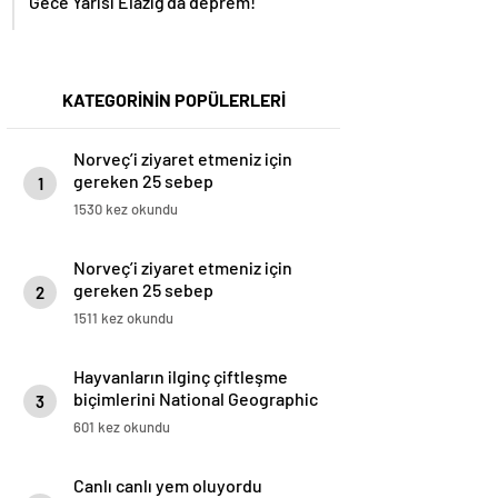
Gece Yarısı Elazığ’da deprem!
KATEGORİNİN POPÜLERLERİ
Norveç’i ziyaret etmeniz için
gereken 25 sebep
1
1530 kez okundu
Norveç’i ziyaret etmeniz için
gereken 25 sebep
2
1511 kez okundu
Hayvanların ilginç çiftleşme
biçimlerini National Geographic
3
görüntüledi.
601 kez okundu
Canlı canlı yem oluyordu