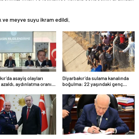
ve meyve suyu ikram edildi.
kır’da asayiş olayları
Diyarbakır’da sulama kanalında
 azaldı, aydınlatma oranı
boğulma: 22 yaşındaki genç
8’e yükseldi
hayatını kaybetti