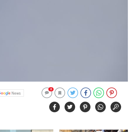
0
News