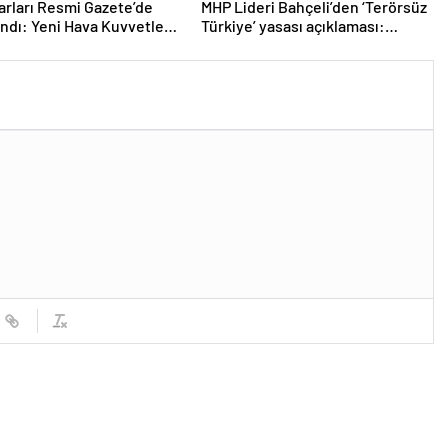
arları Resmi Gazete’de
MHP Lideri Bahçeli’den ‘Terörsüz
ndı: Yeni Hava Kuvvetleri
Türkiye’ yasası açıklaması:
nı Orgeneral Rafet
“Herkes kazandı”
n