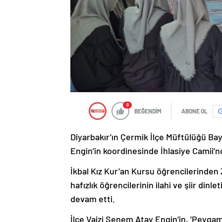
0
BEĞENDİM
ABONE OL
Diyarbakır’ın Çermik İlçe Müftülüğü Ba
Engin’in koordinesinde İhlasiye Camii’n
İkbal Kız Kur’an Kursu öğrencilerinden 
hafızlık öğrencilerinin ilahi ve şiir dinl
devam etti.
İlçe Vaizi Senem Atay Engin’in, ’Peyga