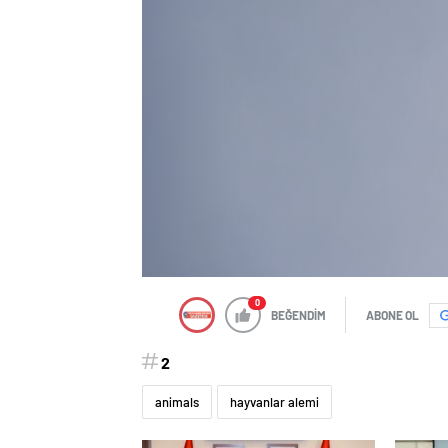
0
BEĞENDİM
ABONE OL
2
animals
hayvanlar alemi