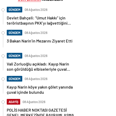
GÜNDEM
08 Ağustos 2026
Devlet Bahçeli: “Umut Hakkı” için
teröristbaşının PKK’yı lağvettiğini
haykırması şart
GÜNDEM
08 Ağustos 2026
3 Bakan Narin’in Mezarını Ziyaret Etti
GÜNDEM
08 Ağustos 2026
Vali Zorluoğlu açıkladı: Kayıp Narin
son görüldüğü elbiseleriyle çuval
içinde bulundu
GÜNDEM
08 Ağustos 2026
Kayıp Narin köye yakın gölet yanında
çuval içinde bulundu
ASAYİŞ
08 Ağustos 2026
POLİS HABER NOKTASI GAZETESİ
GENEL MERKEZİNDE BAYRAMLAŞMA