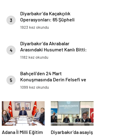
Diyarbakır’da Kaçakçılık
Operasyonları: 65 Şüpheli
3
Yakalandı
1923 kez okundu
Diyarbakır’da Akrabalar
Arasındaki Husumet Kanlı Bitti:
4
21 Yaşında Genç Adam Hayatını
1182 kez okundu
Kaybetti
Bahçeli’den 24 Mart
Konuşmasında Derin Felsefi ve
5
Stratejik Vizyon: “İnsan
1099 kez okundu
Eylemlerinden Sorumludur”
Adana İl Milli Eğitim
Diyarbakır’da asayiş