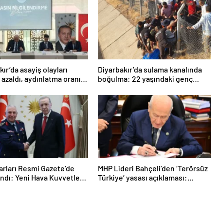
kır’da asayiş olayları
Diyarbakır’da sulama kanalında
 azaldı, aydınlatma oranı
boğulma: 22 yaşındaki genç
8’e yükseldi
hayatını kaybetti
arları Resmi Gazete’de
MHP Lideri Bahçeli’den ‘Terörsüz
ndı: Yeni Hava Kuvvetleri
Türkiye’ yasası açıklaması:
nı Orgeneral Rafet
“Herkes kazandı”
n