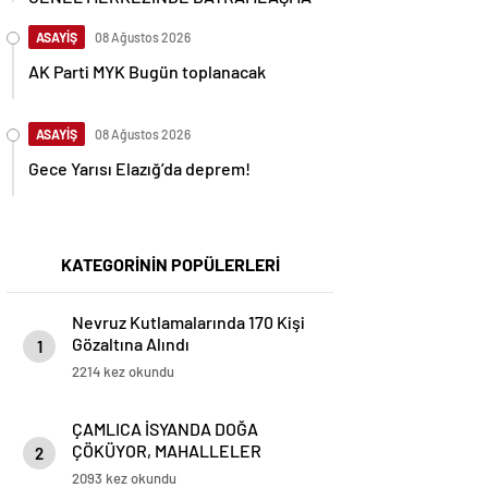
ASAYİŞ
08 Ağustos 2026
AK Parti MYK Bugün toplanacak
ASAYİŞ
08 Ağustos 2026
Gece Yarısı Elazığ’da deprem!
KATEGORİNİN POPÜLERLERİ
Nevruz Kutlamalarında 170 Kişi
Gözaltına Alındı
1
2214 kez okundu
ÇAMLICA İSYANDA DOĞA
ÇÖKÜYOR, MAHALLELER
2
AYAKTA”
2093 kez okundu