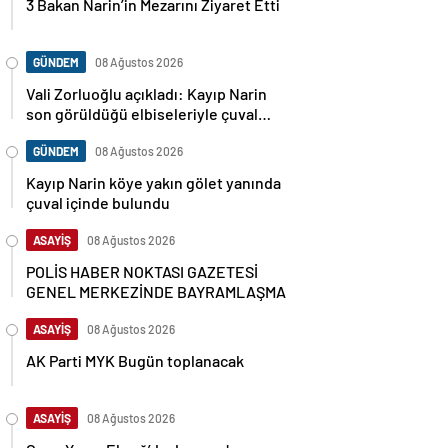
3 Bakan Narin’in Mezarını Ziyaret Etti
GÜNDEM
08 Ağustos 2026
Vali Zorluoğlu açıkladı: Kayıp Narin
son görüldüğü elbiseleriyle çuval
içinde bulundu
GÜNDEM
08 Ağustos 2026
Kayıp Narin köye yakın gölet yanında
çuval içinde bulundu
ASAYİŞ
08 Ağustos 2026
POLİS HABER NOKTASI GAZETESİ
GENEL MERKEZİNDE BAYRAMLAŞMA
ASAYİŞ
08 Ağustos 2026
AK Parti MYK Bugün toplanacak
ASAYİŞ
08 Ağustos 2026