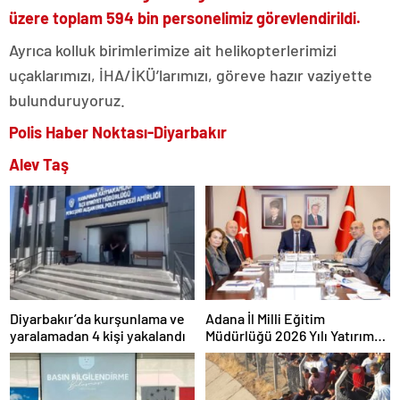
üzere toplam 594 bin personelimiz görevlendirildi.
Ayrıca kolluk birimlerimize ait helikopterlerimizi
uçaklarımızı, İHA/İKÜ’larımızı, göreve hazır vaziyette
bulunduruyoruz.
Polis Haber Noktası-Diyarbakır
Alev Taş
Diyarbakır’da kurşunlama ve
Adana İl Milli Eğitim
yaralamadan 4 kişi yakalandı
Müdürlüğü 2026 Yılı Yatırım
Programı değerlendirildi