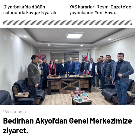
Diyarbakır’da düğün
YAŞ kararları Resmi Gazete’de
salonunda kavga: 5 yaralı
yayımlandı: Yeni Hava
Kuvvetleri Komutanı
Orgeneral Rafet Dalkıran
184 okunma
Bedirhan Akyol’dan Genel Merkezimize
ziyaret.