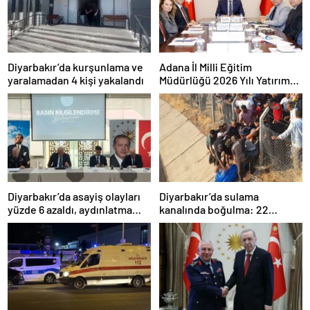
Diyarbakır’da kurşunlama ve
Adana İl Milli Eğitim
yaralamadan 4 kişi yakalandı
Müdürlüğü 2026 Yılı Yatırım
Programı değerlendirildi
Diyarbakır’da asayiş olayları
Diyarbakır’da sulama
yüzde 6 azaldı, aydınlatma
kanalında boğulma: 22
oranı yüzde 98’e yükseldi
yaşındaki genç hayatını
kaybetti