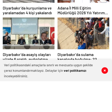
Diyarbakır’da kurşunlama ve
Adana İl Milli Eğitim
yaralamadan 4 kişi yakalandı
Müdürlüğü 2026 Yılı Yatırım
Programı değerlendirildi
Diyarbakır’da asayiş olayları
Diyarbakır’da sulama
yüzde 6 azaldı, aydınlatma
kanalında boğulma: 22
oranı yüzde 98’e yükseldi
yaşındaki genç hayatını
Veri politikasındaki amaçlarla sınırlı ve mevzuata uygun şekilde
kaybetti
çerez konumlandırmaktayız. Detaylar için
veri politikamızı
inceleyebilirsiniz.
Diyarbakır’da düğün
YAŞ kararları Resmi Gazete’de
salonunda kavga: 5 yaralı
yayımlandı: Yeni Hava
Kuvvetleri Komutanı