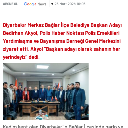
25 Mart 2024 10:05
ABONE OL
News
Diyarbakır Merkez Bağlar İlçe Belediye Başkan Adayı
Bedirhan Akyol, Polis Haber Noktası Polis Emeklileri
Yardımlaşma ve Dayanışma Derneği Genel Merkezini
ziyaret etti. Akyol “Başkan adayı olarak sahanın her
yerindeyiz” dedi.
Kadim kent olan Diyarbakır’ın Bağlar İlçesinde garip ve