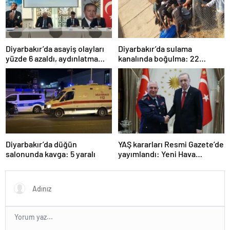
Diyarbakır’da asayiş olayları
Diyarbakır’da sulama
yüzde 6 azaldı, aydınlatma
kanalında boğulma: 22
oranı yüzde 98’e yükseldi
yaşındaki genç hayatını
kaybetti
Diyarbakır’da düğün
YAŞ kararları Resmi Gazete’de
salonunda kavga: 5 yaralı
yayımlandı: Yeni Hava
Kuvvetleri Komutanı
Orgeneral Rafet Dalkıran