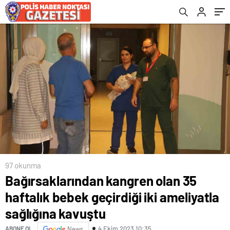
kavuştu
97 okunma
Bağırsaklarından kangren olan 35
haftalık bebek geçirdiği iki ameliyatla
sağlığına kavuştu
4 Ekim 2023 10:35
ABONE OL
News