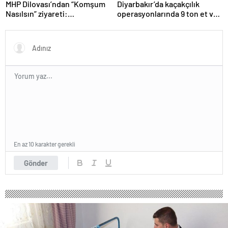
MHP Dilovası’ndan “Komşum
Diyarbakır’da kaçakçılık
Nasılsın” ziyareti:
operasyonlarında 9 ton et ve
“Siyasetimizin merkezinde
binlerce paket sigara ele
insan var”
geçirildi
En az 10 karakter gerekli
Gönder