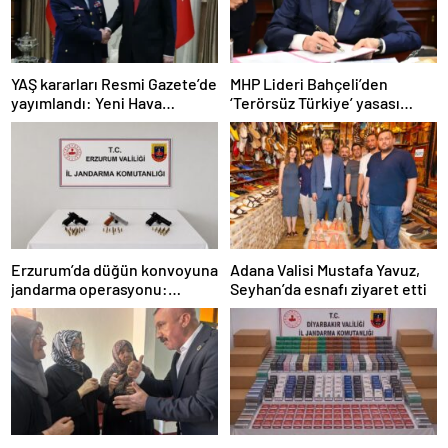
YAŞ kararları Resmi Gazete’de
MHP Lideri Bahçeli’den
yayımlandı: Yeni Hava
‘Terörsüz Türkiye’ yasası
Kuvvetleri Komutanı
açıklaması: “Herkes kazandı”
Orgeneral Rafet Dalkıran
Erzurum’da düğün konvoyuna
Adana Valisi Mustafa Yavuz,
jandarma operasyonu:
Seyhan’da esnafı ziyaret etti
Silahlar ele geçirildi, ağır
cezalar kesildi