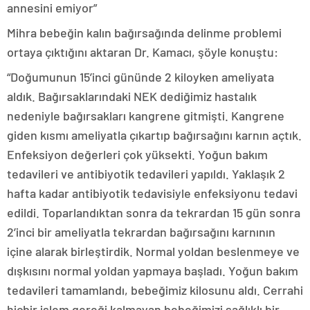
annesini emiyor”
Mihra bebeğin kalın bağırsağında delinme problemi
ortaya çıktığını aktaran Dr. Kamacı, şöyle konuştu:
“Doğumunun 15’inci gününde 2 kiloyken ameliyata
aldık. Bağırsaklarındaki NEK dediğimiz hastalık
nedeniyle bağırsakları kangrene gitmişti. Kangrene
giden kısmı ameliyatla çıkartıp bağırsağını karnın açtık.
Enfeksiyon değerleri çok yüksekti. Yoğun bakım
tedavileri ve antibiyotik tedavileri yapıldı. Yaklaşık 2
hafta kadar antibiyotik tedavisiyle enfeksiyonu tedavi
edildi. Toparlandıktan sonra da tekrardan 15 gün sonra
2’inci bir ameliyatla tekrardan bağırsağını karnının
içine alarak birleştirdik. Normal yoldan beslenmeye ve
dışkısını normal yoldan yapmaya başladı. Yoğun bakım
tedavileri tamamlandı, bebeğimiz kilosunu aldı. Cerrahi
hiçbir işlem gereği kalmayan bebeğimizi sağlıklı bir