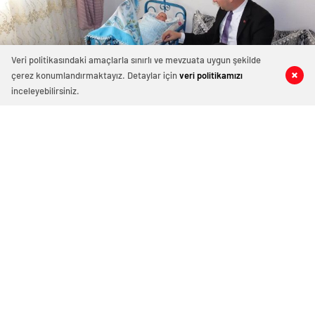
Veri politikasındaki amaçlarla sınırlı ve mevzuata uygun şekilde
çerez konumlandırmaktayız. Detaylar için
veri politikamızı
inceleyebilirsiniz.
85 okunma
Hazro Kaymakamından ’Hoşgeldin
Bebek’ projesi
4 Ekim 2023 09:55
ABONE OL
News
Cumhurbaşkanlığı kararnamesiyle Ağustos ayında
Diyarbakır’ın Hazro Kaymakamlığına atanan Doğukan
Koyuncu, ilçeye geldiği günden itibaren tespit ettiği
sorunları teker teker çözerken, vatandaşlara daha iyi